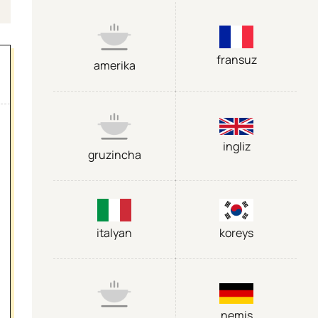
fransuz
amerika
ingliz
gruzincha
italyan
koreys
nemis