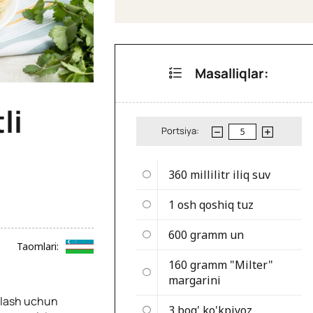
Masalliqlar:
li
Portsiya:
360 millilitr
iliq suv
1 osh qoshiq
tuz
600 gramm
un
Taomlari:
160 gramm
"Milter"
margarini
orlash uchun
3 bog'
ko'kpiyoz