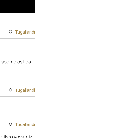
Tugallandi
i sochiq ostida
Tugallandi
Tugallandi
inlikda yoyamiz.