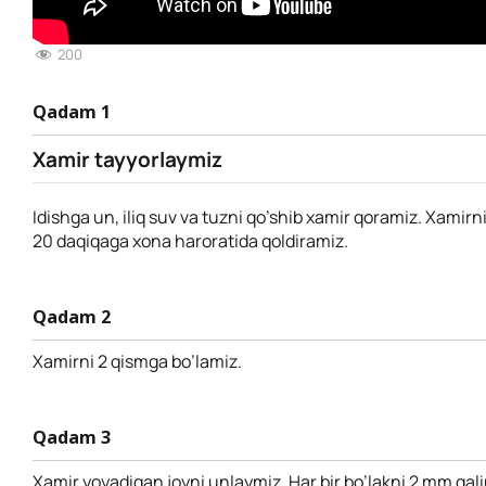
200
Qadam 1
Xamir tayyorlaymiz
Idishga un, iliq suv va tuzni qo’shib xamir qoramiz. Xamirn
20 daqiqaga xona haroratida qoldiramiz.
Qadam 2
Xamirni 2 qismga bo’lamiz.
Qadam 3
Xamir yoyadigan joyni unlaymiz. Har bir bo’lakni 2 mm qal