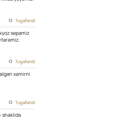
Tugallandi
piyoz sepamiz
aytaramiz.
Tugallandi
ralgan xamirni
Tugallandi
» shaklida