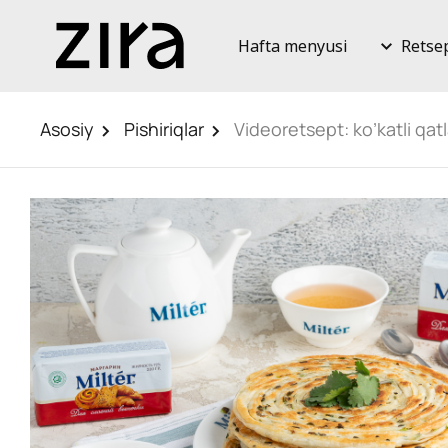
Hafta menyusi
Retse
Asosiy
Pishiriqlar
Videoretsept: ko’katli qa