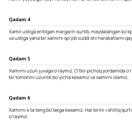
Qadam 4
Xamir ustiga eritilgan margarin surtib, maydalangan ko’k
va ustiga yana bir xamirni qo’yib xuddi shi harakatlarni q
Qadam 5
Xamirni uzun juvaga o’raymiz. O’tkir pichoq yordamida o’
bir tomonini uzunlik bo’yicha kesamiz va xamirni olamiz.
Qadam 6
Xamirni 4 ta teng bo’lakga kesamiz. Har birini «shilliq qurt
o’raymiz.