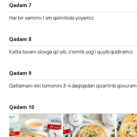
Qadam 7
Har bir xamirni 1 sm qalinlikda yoyamiz.
Qadam 8
Katta tovani olovga qo’yib, o’simlik yog’i quyib qizdiramiz.
Qadam 9
Qatlamani ikki tomonini 3-4 daqiqadan qizartirib qovuram
Qadam 10