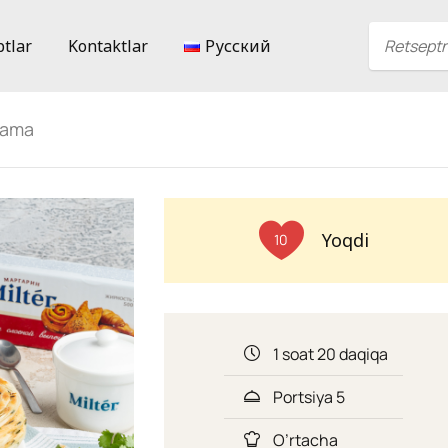
ptlar
Kontaktlar
Русский
tlama
Yoqdi
10
1 soat 20 daqiqa
Portsiya 5
O’rtacha