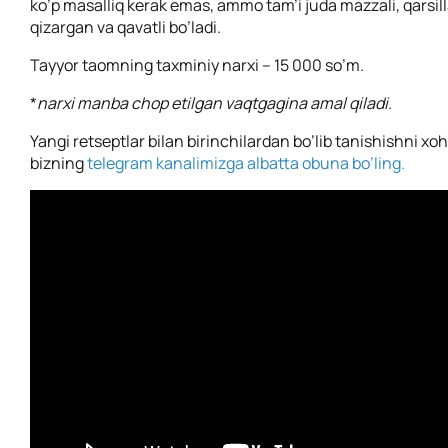
ko’p masalliq kerak emas, ammo tam’i juda mazzali, qarsill
qizargan va qavatli bo’ladi.
Tayyor taomning taxminiy narxi – 15 000 so’m.
*
narxi manba chop etilgan vaqtgagina amal qiladi.
Yangi retseptlar bilan birinchilardan bo’lib tanishishni xo
bizning
telegram kanalimizga albatta obuna bo’ling.