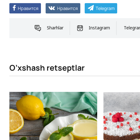
Нравится
Нравится
Telegram
Sharhlar
Instagram
Telegr
O’xshash retseptlar