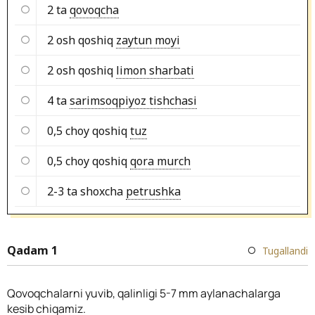
2 ta
qovoqcha
2 osh qoshiq
zaytun moyi
2 osh qoshiq
limon sharbati
4 ta
sarimsoqpiyoz tishchasi
0,5 choy qoshiq
tuz
0,5 choy qoshiq
qora murch
2-3 ta shoxcha
petrushka
Qadam 1
Tugallandi
Qovoqchalarni yuvib, qalinligi 5-7 mm aylanachalarga
kesib chiqamiz.