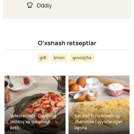
Oddiy
O’xshash retseptlar
grill
limon
qovoqcha
Videoretsept: Qaymoqli
Batafsil fotoretsept: Uy
pishloq va qulupnayli
sharoitida tayyorlanilgan
keks
lapsha