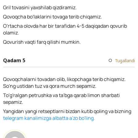
Gril tovasini yaxshilab qizdiramiz.
Qovoqcha bo'laklarini tovaga terib chiqamiz.
O'rtacha olovda har bir tarafidan 4-5 daqiqadan qovurib
olamiz.
Qovurish vaqti farq qilishi mumkin.
Qadam 5
Tugallandi
Qovoqchalarni tovadan olib, likopchaga terib chiqamiz.
So'ng ustidan tuz va qora murch sepamiz.
To'g'ralgan petrushka va ta'bga qarab limon sharbati
sepamiz.
Yangidan yangi retseptlarni bizdan kutib qoling va bizning
telegram kanalimizga albatta a'zo bo'ling.