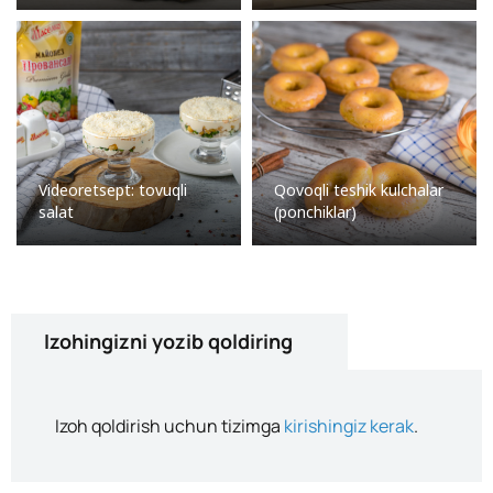
Videoretsept: tovuqli
Qovoqli teshik kulchalar
salat
(ponchiklar)
Izohingizni yozib qoldiring
Izoh qoldirish uchun tizimga
kirishingiz kerak
.