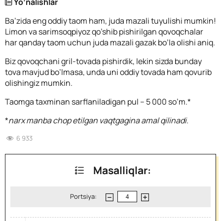
Yo’nalishlar
Ba’zida eng oddiy taom ham, juda mazali tuyulishi mumkin!
Limon va sarimsoqpiyoz qo’shib pishirilgan qovoqchalar
har qanday taom uchun juda mazali gazak bo’la olishi aniq.
Biz qovoqchani gril-tovada pishirdik, lekin sizda bunday
tova mavjud bo’lmasa, unda uni oddiy tovada ham qovurib
olishingiz mumkin.
Taomga taxminan sarflaniladigan pul – 5 000 so’m.*
*
narx manba chop etilgan vaqtgagina amal qilinadi.
6 933
Masalliqlar:
Portsiya: