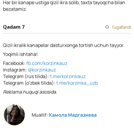
Har bir kanape ustiga qizil ikra solib, taxta tayoqcha bilan
bezatamiz.
Qadam 7
Tugallandi
Qizil ikralik kanapelar dasturxonga tortish uchun tayyor.
Yoqimli ishtaha!
Facebook:
fb.com/korzinkauz
Instagram:
@korzinkauz
Telegram (rus tilida):
t.me/korzinkauz
Telegram (o'zbek tilida):
t.me/korzinka_uzb
Reklama huquqi asosida.
Muallif:
Камола Мадгазиева