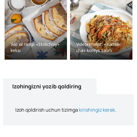
Ikki xil rangli «Stolichniy»
Videoretsept: «Kamdi-
keksi
cha» koreys salati
Izohingizni yozib qoldiring
Izoh qoldirish uchun tizimga
kirishingiz kerak
.