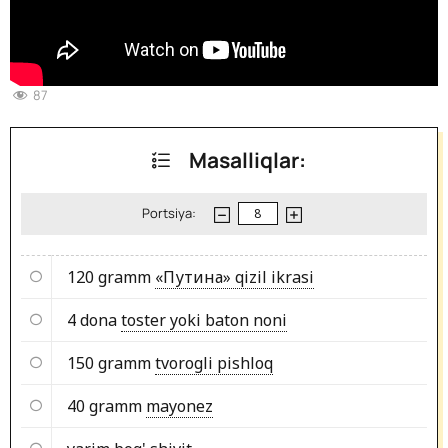
87
Masalliqlar:
Portsiya:
120 gramm
«Путина» qizil ikrasi
4 dona
toster yoki baton noni
150 gramm
tvorogli pishloq
40 gramm
mayonez