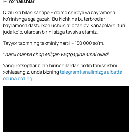
Yo’nalishlar
Qizil ikra bilan kanape – doimo chiroyli va bayramona
ko’rinishga ega gazak.
Bu kichkina buterbrodlar
bayramona dasturxon uchun a’lo tanlov. Kanapelarni turi
juda ko’p, ulardan birini sizga tavsiya etamiz.
Tayyor taomning taxminiy narxi – 150 000 so’m.
*
narxi manba chop etilgan vaqtgagina amal qiladi.
Yangi retseptlar bilan birinchilardan bo’lib tanishishni
xohlasangiz, unda bizning
telegram kanalimizga albatta
obuna bo’ling.