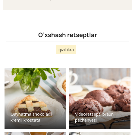
O’xshash retseptlar
qizil ikra
Qaynatma shokoladli
Videoretsept: brauni
kremli krostata
pechenyesi