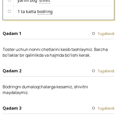
yarim bog'
shivit
1 ta katta
bodring
Qadam 1
Tugallandi
Toster uchun nonni chetlarini kesib tashlaymiz. Barcha
bo’laklar bir qalinlikda va hajmda bo’lishi kerak.
Qadam 2
Tugallandi
Bodringni dumaloqchalarga kesamiz, shivitni
maydalaymiz.
Qadam 3
Tugallandi