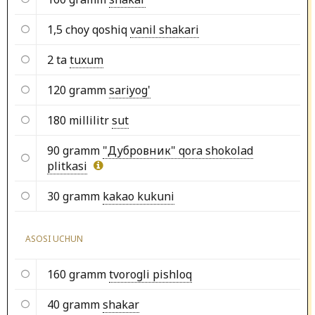
1,5 choy qoshiq
vanil shakari
2 ta
tuxum
120 gramm
sariyog'
180 millilitr
sut
90 gramm
"Дубровник" qora shokolad
plitkasi
30 gramm
kakao kukuni
ASOSI UCHUN
160 gramm
tvorogli pishloq
40 gramm
shakar