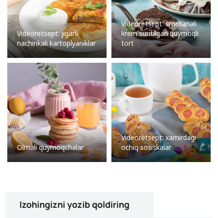
Videoretsept: smetanali
Videoretsept: jigarli
krem suritilgan quymoqli
nachinkali kartoplyaniklar
tort
Videoretsept: xamirdagi
Olmali quymoqchalar
ochiq sosiskalar
Izohingizni yozib qoldiring