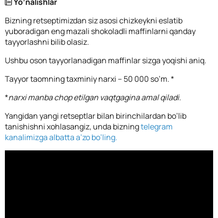
Yo’nalishlar
Bizning retseptimizdan siz asosi chizkeykni eslatib
yuboradigan eng mazali shokoladli maffinlarni qanday
tayyorlashni bilib olasiz.
Ushbu oson tayyorlanadigan maffinlar sizga yoqishi aniq.
Tayyor taomning taxminiy narxi – 50 000 so’m. *
*
narxi manba chop etilgan vaqtgagina amal qiladi.
Yangidan yangi retseptlar bilan birinchilardan bo’lib
tanishishni xohlasangiz, unda bizning
telegram
kanalimizga albatta a’zo bo’ling.