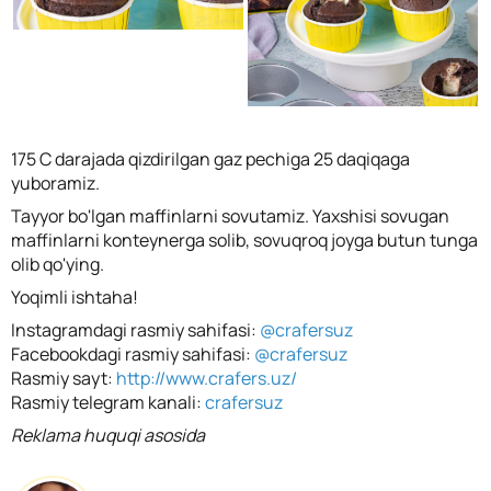
175 C darajada qizdirilgan gaz pechiga 25 daqiqaga
yuboramiz.
Tayyor bo'lgan maffinlarni sovutamiz. Yaxshisi sovugan
maffinlarni konteynerga solib, sovuqroq joyga butun tunga
olib qo'ying.
Yoqimli ishtaha!
Instagramdagi rasmiy sahifasi:
@crafersuz
Facebookdagi rasmiy sahifasi:
@crafersuz
Rasmiy sayt:
http://www.crafers.uz/
Rasmiy telegram kanali:
crafersuz
Reklama huquqi asosida