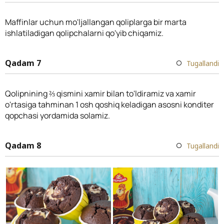
Maffinlar uchun mo'ljallangan qoliplarga bir marta
ishlatiladigan qolipchalarni qo'yib chiqamiz.
Qadam 7
Tugallandi
Qolipnining ⅔ qismini xamir bilan to'ldiramiz va xamir
o'rtasiga tahminan 1 osh qoshiq keladigan asosni konditer
qopchasi yordamida solamiz.
Qadam 8
Tugallandi