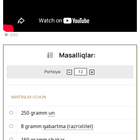
600
Masalliqlar:
Portsiya:
MAFFINLAR UCHUN
250 gramm
un
8 gramm
qabartma (razrixlitel)
160 gramm
shakar