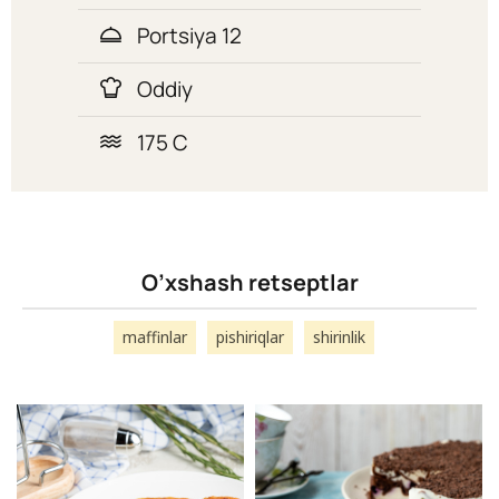
Portsiya 12
Oddiy
175 C
O’xshash retseptlar
maffinlar
pishiriqlar
shirinlik