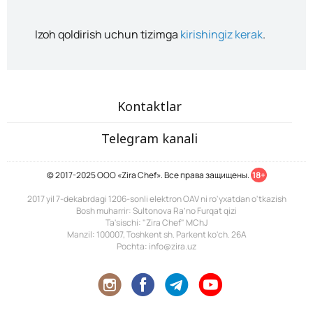
Izoh qoldirish uchun tizimga
kirishingiz kerak
.
Kontaktlar
Telegram kanali
© 2017-2025 ООО «Zira Chef». Все права защищены.
18+
2017 yil 7-dekabrdagi 1206-sonli elektron OAV ni ro'yxatdan o'tkazish
Bosh muharrir: Sultonova Ra’no Furqat qizi
Ta'sischi: "Zira Chef" MChJ
Manzil: 100007, Toshkent sh. Parkent ko'ch. 26A
Pochta: info@zira.uz