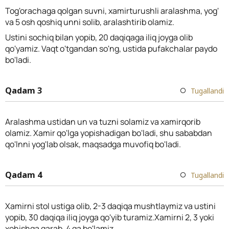
Tog'orachaga qolgan suvni, xamirturushli aralashma, yog'
va 5 osh qoshiq unni solib, aralashtirib olamiz.
Ustini sochiq bilan yopib, 20 daqiqaga iliq joyga olib
qo'yamiz. Vaqt o'tgandan so'ng, ustida pufakchalar paydo
bo'ladi.
Qadam 3
Tugallandi
Aralashma ustidan un va tuzni solamiz va xamirqorib
olamiz. Xamir qo'lga yopishadigan bo'ladi, shu sababdan
qo'lnni yog'lab olsak, maqsadga muvofiq bo'ladi.
Qadam 4
Tugallandi
Xamirni stol ustiga olib, 2-3 daqiqa mushtlaymiz va ustini
yopib, 30 daqiqa iliq joyga qo'yib turamiz.Xamirni 2, 3 yoki
xohishga qarab, 4 ga bo'lamiz.