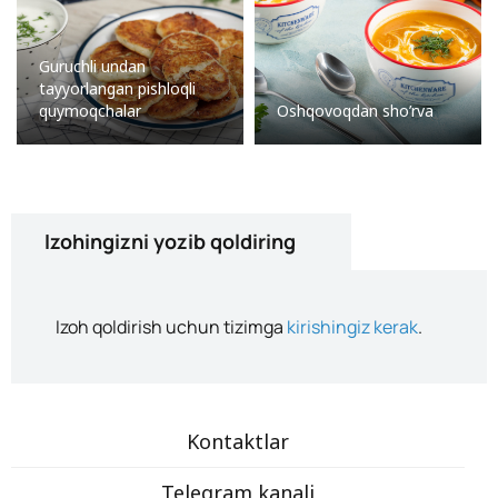
Guruchli undan
tayyorlangan pishloqli
quymoqchalar
Oshqovoqdan sho’rva
Izohingizni yozib qoldiring
Izoh qoldirish uchun tizimga
kirishingiz kerak
.
Kontaktlar
Telegram kanali