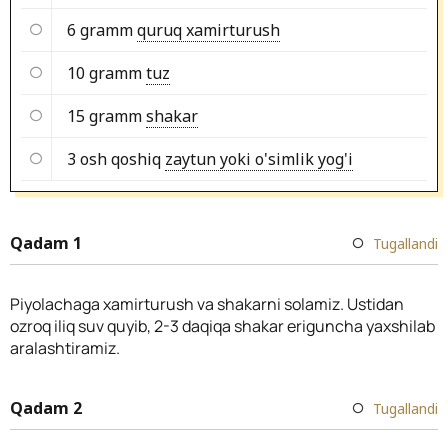
6 gramm
quruq xamirturush
10 gramm
tuz
15 gramm
shakar
3 osh qoshiq
zaytun yoki o'simlik yog'i
Qadam 1
Tugallandi
Piyolachaga xamirturush va shakarni solamiz. Ustidan
ozroq iliq suv quyib, 2-3 daqiqa shakar eriguncha yaxshilab
aralashtiramiz.
Qadam 2
Tugallandi