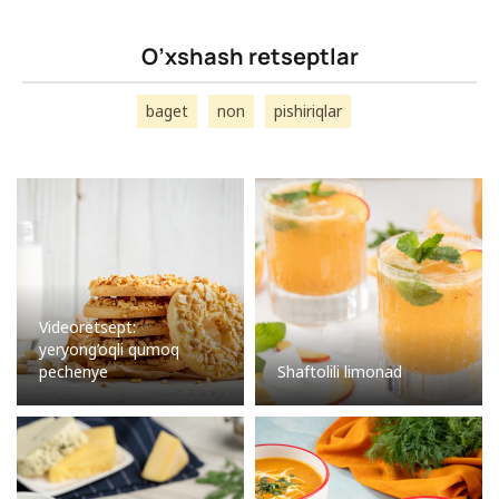
O’xshash retseptlar
baget
non
pishiriqlar
Videoretsept:
yeryong’oqli qumoq
pechenye
Shaftolili limonad