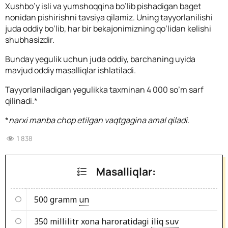
Xushbo’y isli va yumshoqqina bo’lib pishadigan baget
nonidan pishirishni tavsiya qilamiz. Uning tayyorlanilishi
juda oddiy bo’lib, har bir bekajonimizning qo’lidan kelishi
shubhasizdir.
Bunday yegulik uchun juda oddiy, barchaning uyida
mavjud oddiy masalliqlar ishlatiladi.
Tayyorlaniladigan yegulikka taxminan 4 000 so’m sarf
qilinadi.*
*
narxi manba chop etilgan vaqtgagina amal qiladi.
1 838
Masalliqlar:
500 gramm
un
350 millilitr xona haroratidagi
iliq suv