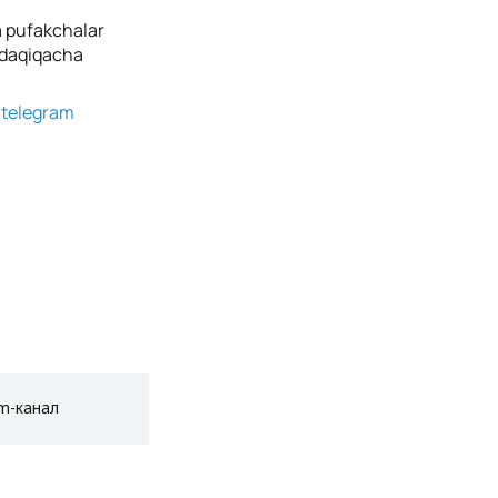
da pufakchalar
2 daqiqacha
g
telegram
am-канал