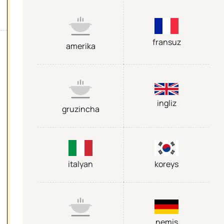
fransuz
amerika
ingliz
gruzincha
italyan
koreys
nemis