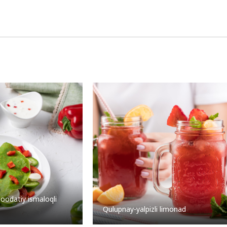
oodatiy ismaloqli
Qulupnay-yalpizli limonad