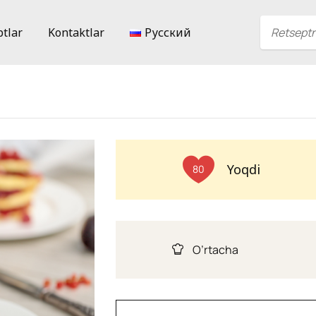
ptlar
Kontaktlar
Русский
Yoqdi
80
O’rtacha