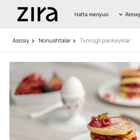
Hafta menyusi
Retse
Asosiy
Nonushtalar
Tvorogli pankeyklar