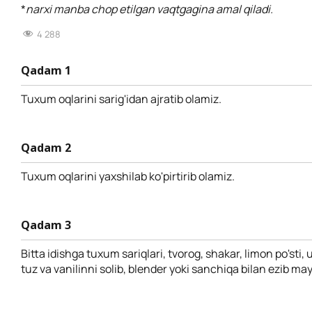
*
narxi manba chop etilgan vaqtgagina amal qiladi.
4 288
Qadam 1
Tuxum oqlarini sarig'idan ajratib olamiz.
Qadam 2
Tuxum oqlarini yaxshilab ko'pirtirib olamiz.
Qadam 3
Bitta idishga tuxum sariqlari, tvorog, shakar, limon po'sti,
tuz va vanilinni solib, blender yoki sanchiqa bilan ezib ma