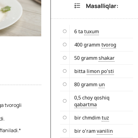
Masalliqlar:
6 ta
tuxum
400 gramm
tvorog
50 gramm
shakar
bitta
limon po'sti
80 gramm
un
0,5 choy qoshiq
qabartma
a tvorogli
bir chmdim
tuz
di.
laniladi.*
bir o'ram
vanilin