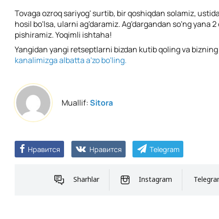
Tovaga ozroq sariyog' surtib, bir qoshiqdan solamiz, usti
hosil bo'lsa, ularni ag'daramiz. Ag'dargandan so'ng yana 
pishiramiz. Yoqimli ishtaha!
Yangidan yangi retseptlarni bizdan kutib qoling va biznin
kanalimizga albatta a'zo bo'ling.
Muallif:
Sitora
Нравится
Нравится
Telegram
Sharhlar
Instagram
Telegr