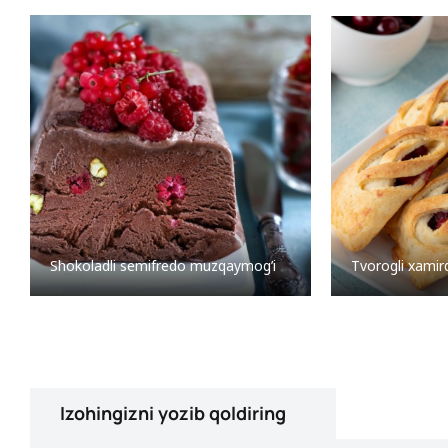
Shokoladli semifredo muzqaymog’i
Tvorogli xamir
Izohingizni yozib qoldiring