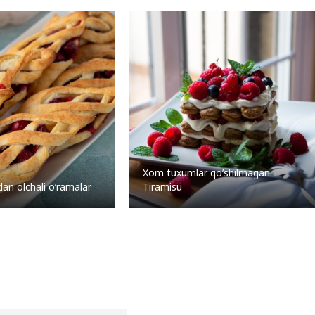
Xom tuxumlar qo’shilmagan
dan olchali o’ramalar
Tiramisu