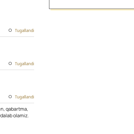
Tugallandi
Tugallandi
Tugallandi
 un, qabartma,
ydalab olamiz.