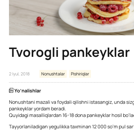
Tvorogli pankeyklar
2 Iyul, 2018
Nonushtalar
Pishiriqlar
Yo’nalishlar
Nonushtani mazali va foydali qilishni istasangiz, unda sizg
pankeyklar yordam beradi.
Quyidagi masalliqlardan 16-18 dona pankeyklar hosil bo’la
Tayyorlaniladigan yegulikka taxminan 12 000 so’m pul sarf