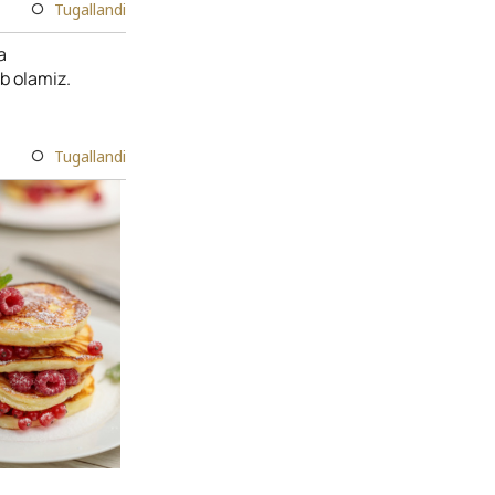
Tugallandi
a
ib olamiz.
Tugallandi