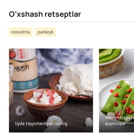
O’xshash retseptlar
nonushta
pankeyk
Videoretsept:N
Uyda tayyorlanilgan tvorog
quymoqlar