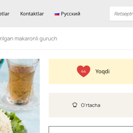
ptlar
Kontaktlar
Русский
rilgan makaronli guruch
Yoqdi
44
O’rtacha