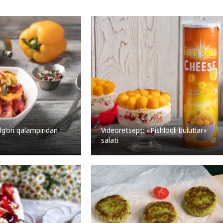
g’ori qalampiridan
Videoretsept: «Pishloqli bulutlar»
salati