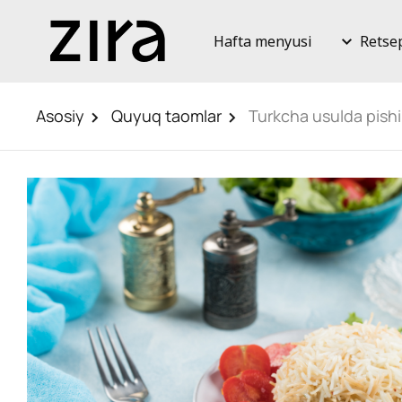
Hafta menyusi
Retse
Asosiy
Quyuq taomlar
Turkcha usulda pishi