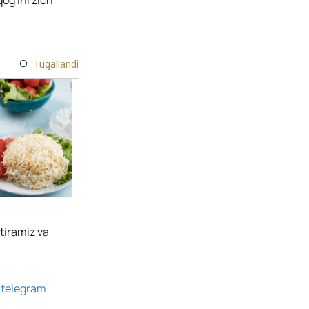
og'ini zich
Tugallandi
tiramiz va
g
telegram