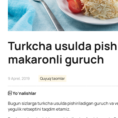
Turkcha usulda pish
makaronli guruch
9 Aprel, 2019
Quyuq taomlar
Yo’nalishlar
Bugun sizlarga turkcha usulda pishiriladigan guruch va v
yegulik retseptini taqdim etamiz.