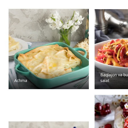
Baqlajon va bul
Achma
salat