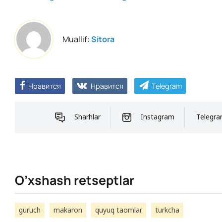
Muallif:
Sitora
Нравится
Нравится
Telegram
Sharhlar
Instagram
Telegr
O’xshash retseptlar
guruch
makaron
quyuq taomlar
turkcha