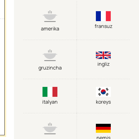
fransuz
amerika
ingliz
gruzincha
italyan
koreys
nemis