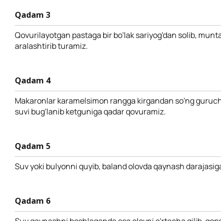
Qadam 3
Qovurilayotgan pastaga bir bo'lak sariyog'dan solib, mun
aralashtirib turamiz.
Qadam 4
Makaronlar karamelsimon rangga kirgandan so'ng guruch
suvi bug'lanib ketguniga qadar qovuramiz.
Qadam 5
Suv yoki bulyonni quyib, baland olovda qaynash darajasiga
Qadam 6