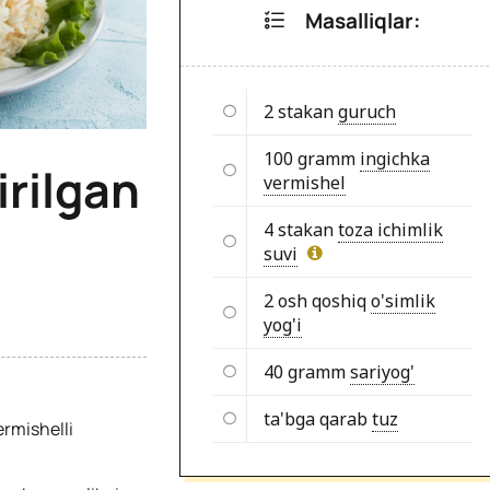
Masalliqlar:
2 stakan
guruch
100 gramm
ingichka
irilgan
vermishel
4 stakan
toza ichimlik
suvi
2 osh qoshiq
o'simlik
yog'i
40 gramm
sariyog'
ta'bga qarab
tuz
ermishelli