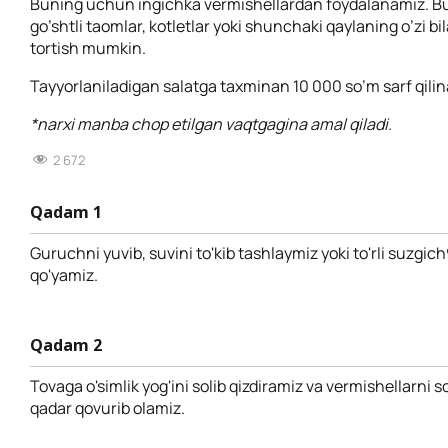
Buning uchun ingichka vermishellardan foydalanamiz. B
go’shtli taomlar, kotletlar yoki shunchaki qaylaning o’zi b
tortish mumkin.
Tayyorlaniladigan salatga taxminan 10 000 so’m sarf qilin
*narxi manba chop etilgan vaqtgagina amal qiladi.
2 672
Qadam 1
Guruchni yuvib, suvini to'kib tashlaymiz yoki to'rli suzgic
qo'yamiz.
Qadam 2
Tovaga o'simlik yog'ini solib qizdiramiz va vermishellarni s
qadar qovurib olamiz.