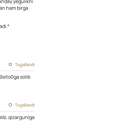
unday yegulikni
ilan ham birga
adi.*
Tugallandi
h9sito0ga solib
Tugallandi
olib, qizarguniga