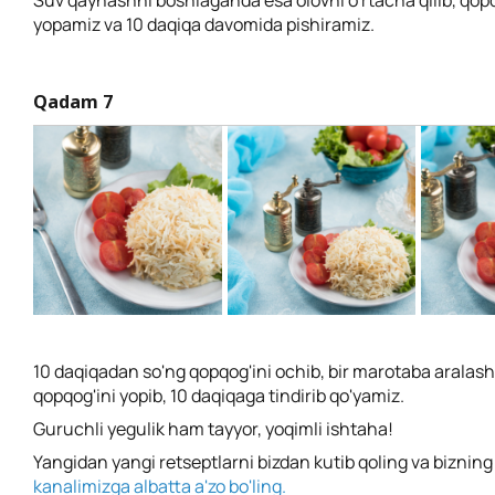
Suv qaynashni boshlaganda esa olovni o'rtacha qilib, qopq
yopamiz va 10 daqiqa davomida pishiramiz.
Qadam 7
10 daqiqadan so'ng qopqog'ini ochib, bir marotaba aralash
qopqog'ini yopib, 10 daqiqaga tindirib qo'yamiz.
Guruchli yegulik ham tayyor, yoqimli ishtaha!
Yangidan yangi retseptlarni bizdan kutib qoling va biznin
kanalimizga albatta a'zo bo'ling.