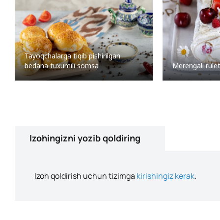
Tayoqchalarga tiqib pishirilgan
Merengali rule
bedana tuxumili somsa
Izohingizni yozib qoldiring
Izoh qoldirish uchun tizimga
kirishingiz kerak
.