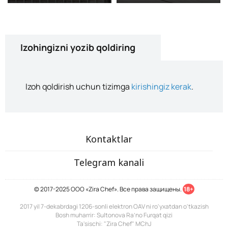
Izohingizni yozib qoldiring
Izoh qoldirish uchun tizimga
kirishingiz kerak
.
Kontaktlar
Telegram kanali
© 2017-2025 ООО «Zira Chef». Все права защищены.
18+
2017 yil 7-dekabrdagi 1206-sonli elektron OAV ni ro'yxatdan o'tkazish
Bosh muharrir: Sultonova Ra’no Furqat qizi
Ta'sischi: "Zira Chef" MChJ