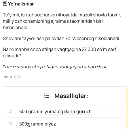
Yo’nalishlar
To’yimli, ishtahaochar va nihoyatda mazali shovla taomi,
milliy oshxonamizning ajralmas taomlaridan biri
hisoblanadi.
Shovlani tayyorlash palovdan ko’ra osonroq hisoblanadi.
Narxi manba chop etilgan vaqtgagina 27 000 so’m sarf
qilinadi.*
*
narxi manba chop etilgan vaqtgagina amal qiladi.
16 092
Masalliqlar:
500 gramm
yumaloq donli guruch
500;gramm
piyoz