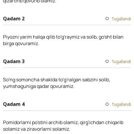
qizartirib qovurib olamiz.
Qadam 2
Tugallandi
Piyozni yarim halqa qilib to'g'raymiz va solib, go'sht bilan
birga qovuramiz.
Qadam 3
Tugallandi
So'ng somoncha shaklda to'g'ralgan sabzini solib,
yumshaguniga qadar qovuramiz.
Qadam 4
Tugallandi
Pomidorlarni po'stini archib olamiz, qirg'ichdan chiqarib
solamiz va ziravorlarni solamiz.