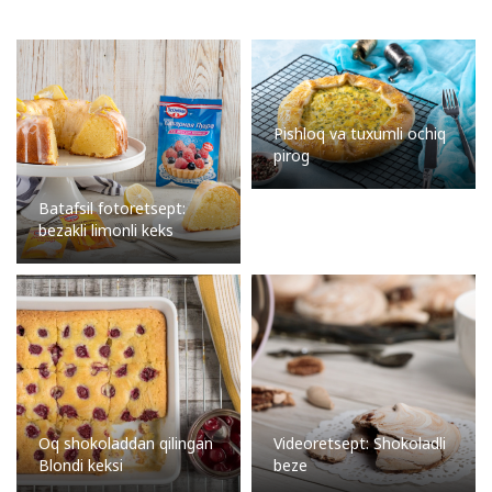
Pishloq va tuxumli ochiq
pirog
Batafsil fotoretsept:
bezakli limonli keks
Oq shokoladdan qilingan
Videoretsept: Shokoladli
Blondi keksi
beze