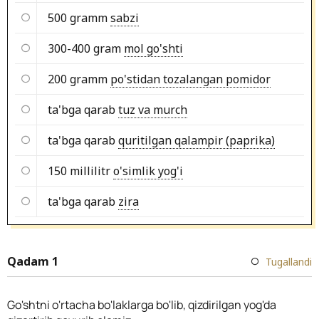
500 gramm
sabzi
300-400 gram
mol go'shti
200 gramm
po'stidan tozalangan pomidor
ta'bga qarab
tuz va murch
ta'bga qarab
quritilgan qalampir (paprika)
150 millilitr
o'simlik yog'i
ta'bga qarab
zira
Qadam 1
Tugallandi
Go'shtni o'rtacha bo'laklarga bo'lib, qizdirilgan yog'da