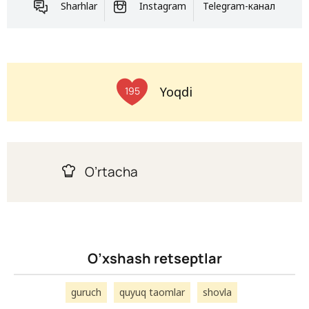
Sharhlar
Instagram
Telegram-канал
Yoqdi
195
O’rtacha
O’xshash retseptlar
guruch
quyuq taomlar
shovla