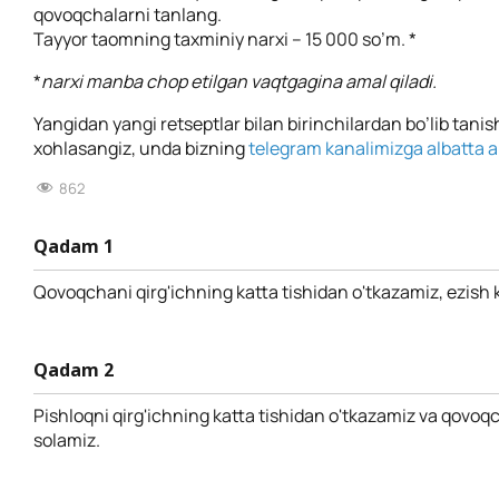
qovoqchalarni tanlang.
Tayyor taomning taxminiy narxi – 15 000 so’m. *
*
narxi manba chop etilgan vaqtgagina amal qiladi.
Yangidan yangi retseptlar bilan birinchilardan bo’lib tanis
xohlasangiz, unda bizning
telegram kanalimizga albatta a’
862
Qadam 1
Qovoqchani qirg'ichning katta tishidan o'tkazamiz, ezish
Qadam 2
Pishloqni qirg'ichning katta tishidan o'tkazamiz va qovoq
solamiz.