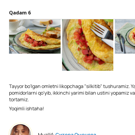
Qadam 6
Tayyor bo'lgan omletni likopchaga "silkitib" tushuramiz. Y
pomidorlarni qo'yib, ikkinchi yarimi bilan ustini yopamiz 
tortamiz.
Yoqimli ishtaha!
Muallif:
Ситора Омонова