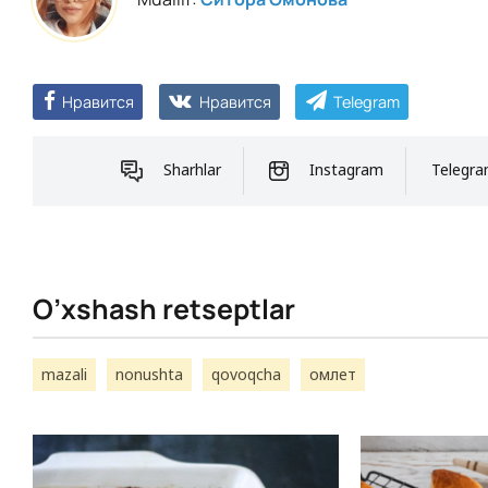
Нравится
Нравится
Telegram
Sharhlar
Instagram
Telegr
O’xshash retseptlar
mazali
nonushta
qovoqcha
омлет