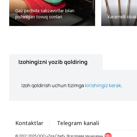
Gaz pechida sabzavotlar bilan
pishirilgan tovuq sonlari
Karamelli obak
Izohingizni yozib qoldiring
Izoh qoldirish uchun tizimga
kirishingiz kerak
.
Kontaktlar
Telegram kanali
© 2017-2025 ООО «Zira Chef». Все права защищены.
18+