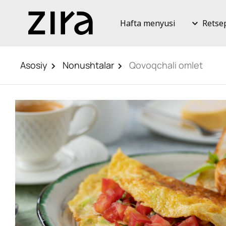
Hafta menyusi
Retse
Asosiy
Nonushtalar
Qovoqchali omlet