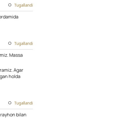
Tugallandi
yordamida
Tugallandi
amiz. Massa
iramiz. Agar
pgan holda
Tugallandi
 rayhon bilan