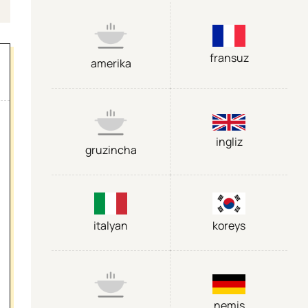
fransuz
amerika
ingliz
gruzincha
italyan
koreys
nemis