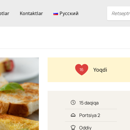
ptlar
Kontaktlar
Русский
Yoqdi
16
15 daqiqa
Portsiya 2
Oddiy