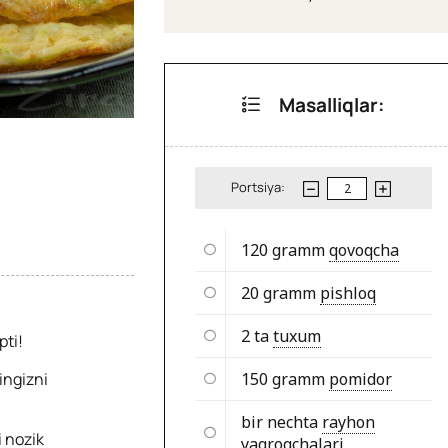
Masalliqlar:
Portsiya:
120 gramm
qovoqcha
20 gramm
pishloq
2 ta
tuxum
pti!
ingizni
150 gramm
pomidor
bir nechta
rayhon
 nozik
yaqroqchalari