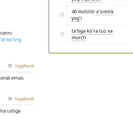
40 millilitr
o'simlik
yog'i
ta'bga ko'ra tuz va
hishni
murch
zo bo’ling.
Tugallandi
 kerak emas.
Tugallandi
cha ustiga