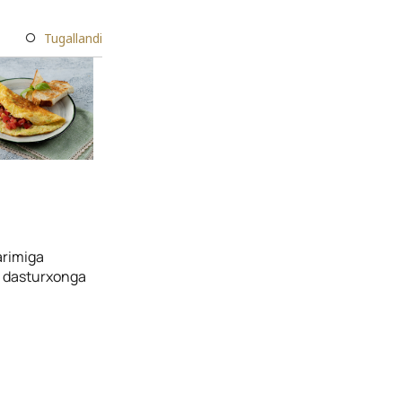
Tugallandi
arimiga
va dasturxonga