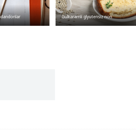
idandonlar
Gulkaramli glyutensiz non