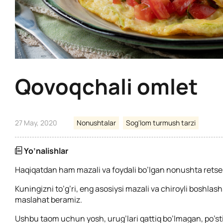
Qovoqchali omlet
27 May, 2020
Nonushtalar
Sog'lom turmush tarzi
Yo’nalishlar
Haqiqatdan ham mazali va foydali bo’lgan nonushta retse
Kuningizni to’g’ri, eng asosiysi mazali va chiroyli boshlash
maslahat beramiz.
Ushbu taom uchun yosh, urug’lari qattiq bo’lmagan, po’sti