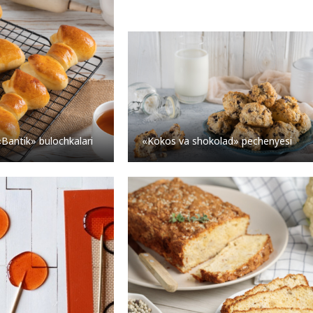
«Kokos va shokolad» pechenyesi
«Bantik» bulochkalari