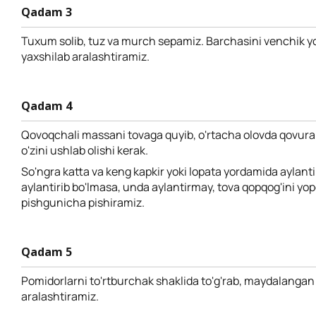
Qadam 3
Tuxum solib, tuz va murch sepamiz. Barchasini venchik 
yaxshilab aralashtiramiz.
Qadam 4
Qovoqchali massani tovaga quyib, o'rtacha olovda qovur
o'zini ushlab olishi kerak.
So'ngra katta va keng kapkir yoki lopata yordamida aylant
aylantirib bo'lmasa, unda aylantirmay, tova qopqog'ini yo
pishgunicha pishiramiz.
Qadam 5
Pomidorlarni to'rtburchak shaklida to'g'rab, maydalangan
aralashtiramiz.