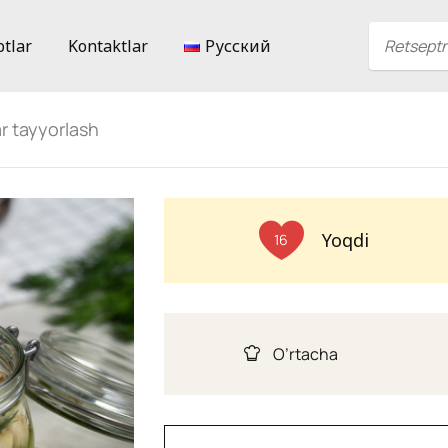
ptlar
Kontaktlar
Русский
r tayyorlash
Yoqdi
16
O’rtacha