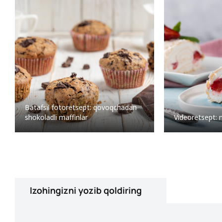
Batafsil fotoretsept: qovoqchadan
shokoladli maffinlar
Videoretsept: 
Izohingizni yozib qoldiring