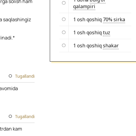
larga solish ham
qalampiri
a saqlashingiz
1 osh qoshiq
70% sirka
1 osh qoshiq
tuz
inadi.*
1 osh qoshiq
shakar
Tugallandi
 davomida
Tugallandi
litrdan kam