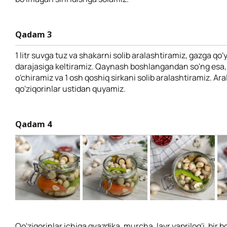
Qadam 3
1 litr suvga tuz va shakarni solib aralashtiramiz, gazga qo
darajasiga keltiramiz. Qaynash boshlangandan so'ng esa,
o'chiramiz va 1 osh qoshiq sirkani solib aralashtiramiz. A
qo'ziqorinlar ustidan quyamiz.
Qadam 4
Qo'ziqorinlar ichiga gvazdika, murcha, lavr yaprilog'i, bir bo