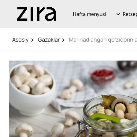
Hafta menyusi
Retse
Asosiy
Gazaklar
Marinadlangan qo’ziqorinla