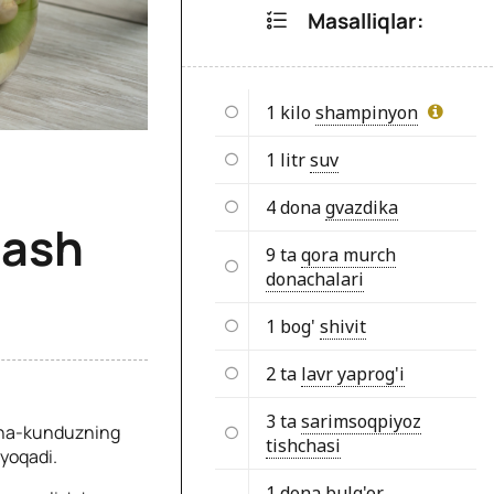
Masalliqlar:
1 kilo
shampinyon
1 litr
suv
4 dona
gvazdika
lash
9 ta
qora murch
donachalari
1 bog'
shivit
2 ta
lavr yaprog'i
3 ta
sarimsoqpiyoz
echa-kunduzning
tishchasi
 yoqadi.
1 dona
bulg'or