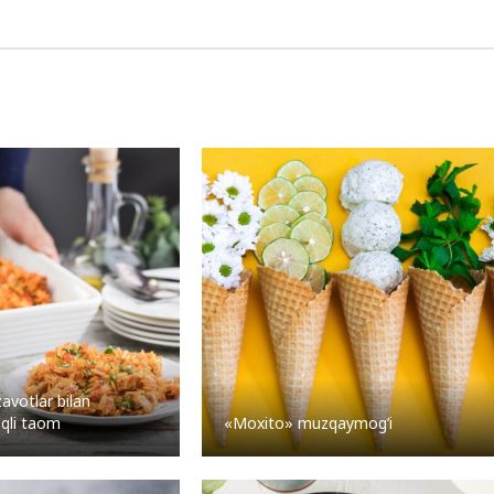
avotlar bilan
uqli taom
«Moxito» muzqaymog’i