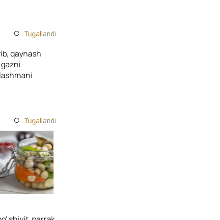
Tugallandi
'yib, qaynash
 gazni
ralashmani
Tugallandi
g' shivit, parrak