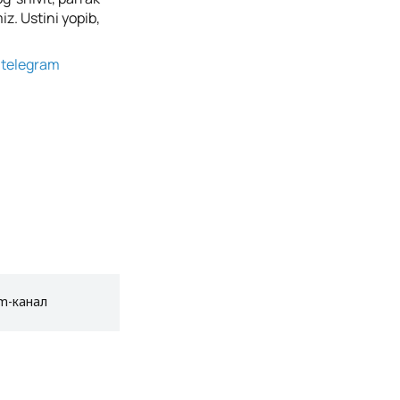
iz. Ustini yopib,
g
telegram
am-канал