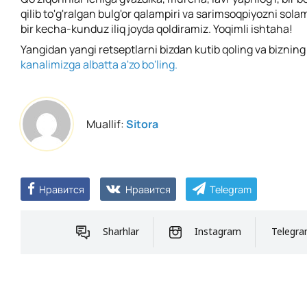
qilib to'g'ralgan bulg'or qalampiri va sarimsoqpiyozni solam
bir kecha-kunduz iliq joyda qoldiramiz. Yoqimli ishtaha!
Yangidan yangi retseptlarni bizdan kutib qoling va biznin
kanalimizga albatta a'zo bo'ling.
Muallif:
Sitora
Нравится
Нравится
Telegram
Sharhlar
Instagram
Telegr