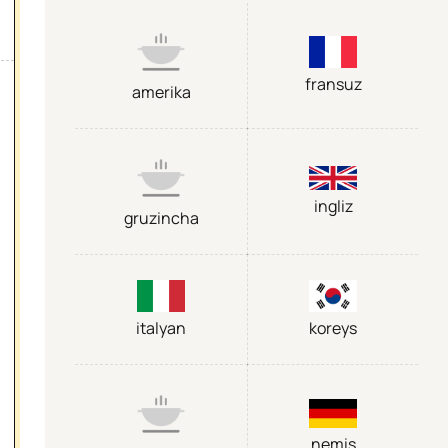
fransuz
amerika
ingliz
gruzincha
italyan
koreys
nemis