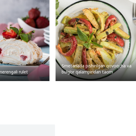
Smetanada pishirilgan qovoqcha va
merengali rulet
bulg’or qalampiridan taom