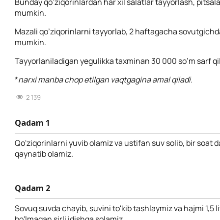
Bunday qo’ziqorinlardan har xil salatlar tayyorlash, pitsa
mumkin.
Mazali qo’ziqorinlarni tayyorlab, 2 haftagacha sovutgichd
mumkin.
Tayyorlaniladigan yegulikka taxminan 30 000 so’m sarf qil
*
narxi manba chop etilgan vaqtgagina amal qiladi.
2 139
Qadam 1
Qo'ziqorinlarni yuvib olamiz va ustifan suv solib, bir soat
qaynatib olamiz.
Qadam 2
Sovuq suvda chayib, suvini to'kib tashlaymiz va hajmi 1,5 
bo'lmagan sirli idishga solamiz.