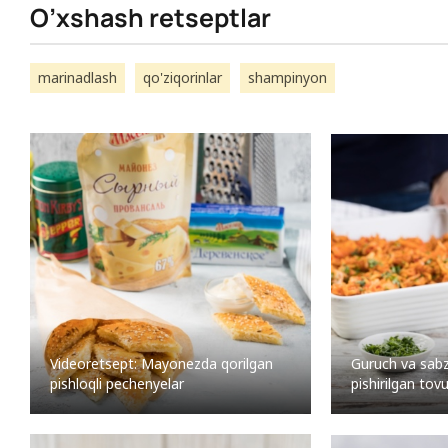
O’xshash retseptlar
marinadlash
qo'ziqorinlar
shampinyon
Videoretsept: Mayonezda qorilgan
Guruch va sabz
pishloqli pechenyelar
pishirilgan tov