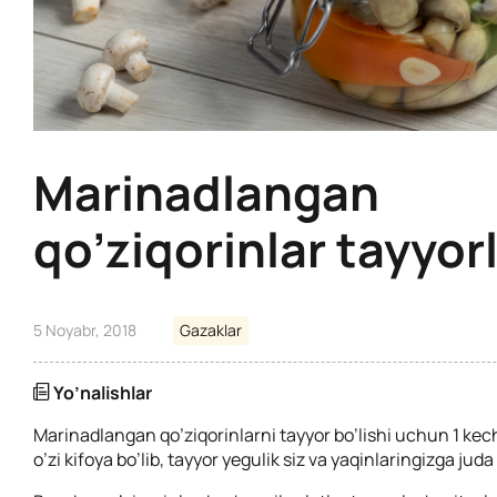
Marinadlangan
qo’ziqorinlar tayyor
5 Noyabr, 2018
Gazaklar
Yo’nalishlar
Marinadlangan qo’ziqorinlarni tayyor bo’lishi uchun 1 k
o’zi kifoya bo’lib, tayyor yegulik siz va yaqinlaringizga juda