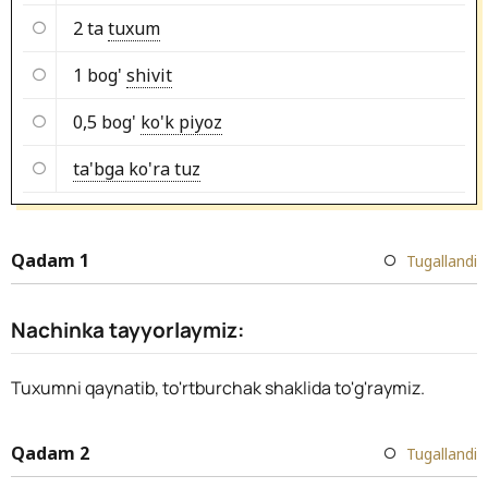
2 ta
tuxum
1 bog'
shivit
0,5 bog'
ko'k piyoz
ta'bga ko'ra tuz
Qadam 1
Tugallandi
Nachinka tayyorlaymiz:
Tuxumni qaynatib, to'rtburchak shaklida to'g'raymiz.
Qadam 2
Tugallandi