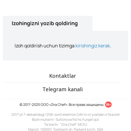
Izohingizni yozib qoldiring
Izoh qoldirish uchun tizimga
kirishingiz kerak
.
Kontaktlar
Telegram kanali
© 2017-2025 ООО «Zira Chef». Все права защищены.
18+
2017 yil 7-dekabrdagi 1206-sonli elektron OAV ni ro'yxatdan o'tkazish
Bosh muharrir: Sultonova Ra’no Furqat qizi
Ta'sischi: "Zira Chef" MChJ
Manzil: 100007, Toshkent sh. Parkent ko'ch. 26A