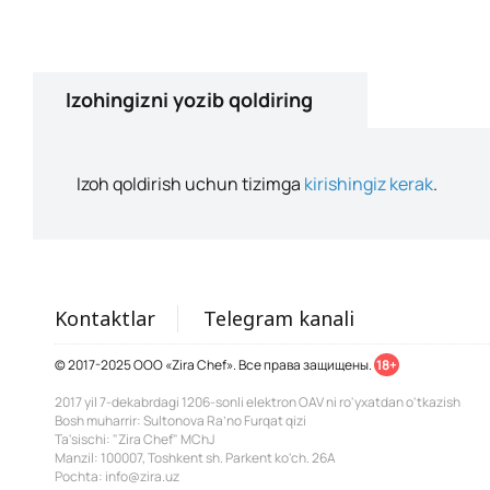
Izohingizni yozib qoldiring
Izoh qoldirish uchun tizimga
kirishingiz kerak
.
Kontaktlar
Telegram kanali
© 2017-2025 ООО «Zira Chef». Все права защищены.
18+
2017 yil 7-dekabrdagi 1206-sonli elektron OAV ni ro'yxatdan o'tkazish
Bosh muharrir: Sultonova Ra’no Furqat qizi
Ta'sischi: "Zira Chef" MChJ
Manzil: 100007, Toshkent sh. Parkent ko'ch. 26A
Pochta: info@zira.uz