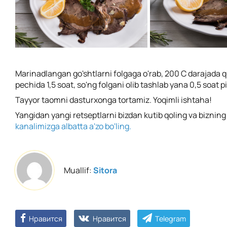
Marinadlangan go'shtlarni folgaga o'rab, 200 C darajada q
pechida 1,5 soat, so'ng folgani olib tashlab yana 0,5 soat p
Tayyor taomni dasturxonga tortamiz. Yoqimli ishtaha!
Yangidan yangi retseptlarni bizdan kutib qoling va biznin
kanalimizga albatta a'zo bo'ling.
Muallif:
Sitora
Нравится
Нравится
Telegram