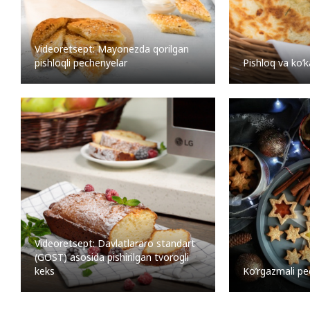
Videoretsept: Mayonezda qorilgan
pishloqli pechenyelar
Pishloq va ko’ka
Videoretsept: Davlatlararo standart
(GOST) asosida pishirilgan tvorogli
keks
Ko’rgazmali pe