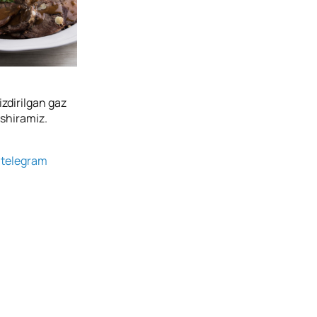
izdirilgan gaz
ishiramiz.
g
telegram