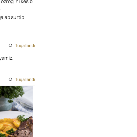
 ozrog'ini kesib
.
qalab surtib
Tugallandi
yamiz.
Tugallandi