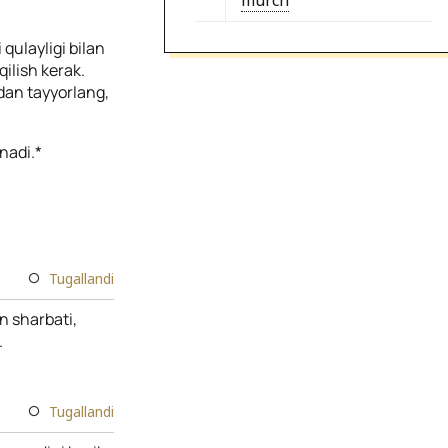
murch
 qulayligi bilan
ilish kerak.
an tayyorlang,
nadi.*
Tugallandi
n sharbati,
.
Tugallandi