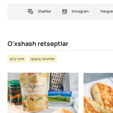
Sharhlar
Instagram
Telegr
O’xshash retseptlar
qo'y soni
quyuq taomlar