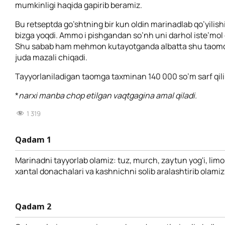
mumkinligi haqida gapirib beramiz.
Bu retseptda go’shtning bir kun oldin marinadlab qo’yilishi
bizga yoqdi. Ammo i pishgandan so’nh uni darhol iste’mol q
Shu sabab ham mehmon kutayotganda albatta shu taomd
juda mazali chiqadi.
Tayyorlaniladigan taomga taxminan 140 000 so’m sarf qili
*
narxi manba chop etilgan vaqtgagina amal qiladi.
1 319
Qadam 1
Marinadni tayyorlab olamiz: tuz, murch, zaytun yog'i, limo
xantal donachalari va kashnichni solib aralashtirib olamiz
Qadam 2