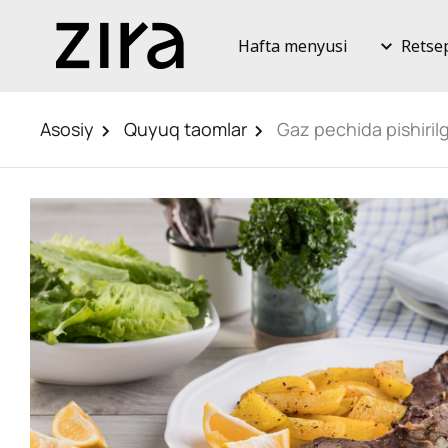
Hafta menyusi
Retse
Asosiy
Quyuq taomlar
Gaz pechida pishirilg