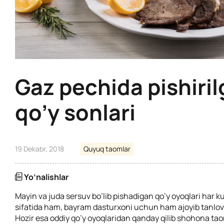
Gaz pechida pishiri
qo’y sonlari
19 Dekabr, 2018
Quyuq taomlar
Yo’nalishlar
Mayin va juda sersuv bo’lib pishadigan qo’y oyoqlari har k
sifatida ham, bayram dasturxoni uchun ham ajoyib tanlov b
Hozir esa oddiy qo’y oyoqlaridan qanday qilib shohona ta