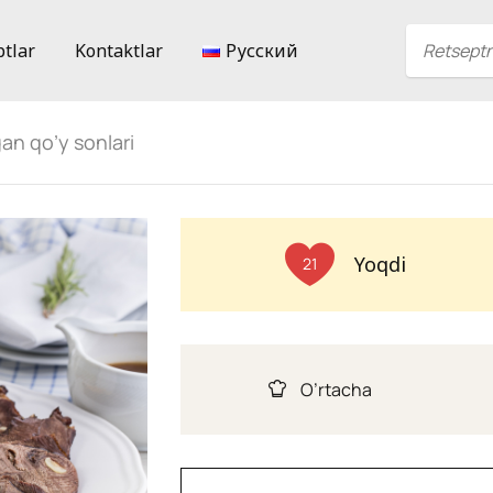
ptlar
Kontaktlar
Русский
an qo’y sonlari
Yoqdi
21
O’rtacha