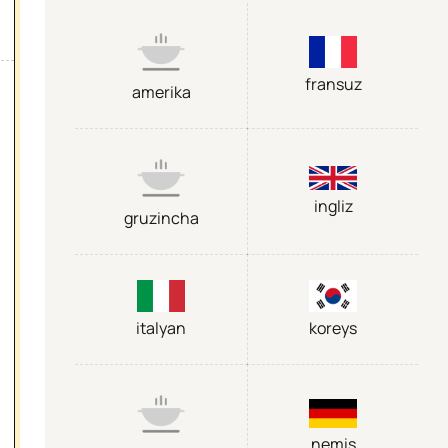
fransuz
amerika
ingliz
gruzincha
italyan
koreys
nemis