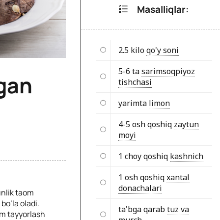
Masalliqlar:
2.5 kilo
qo'y soni
5-6 ta
sarimsoqpiyoz
lgan
tishchasi
yarimta
limon
4-5 osh qoshiq
zaytun
moyi
1 choy qoshiq
kashnich
1 osh qoshiq
xantal
donachalari
unlik taom
o’la oladi.
ta'bga qarab
tuz va
om tayyorlash