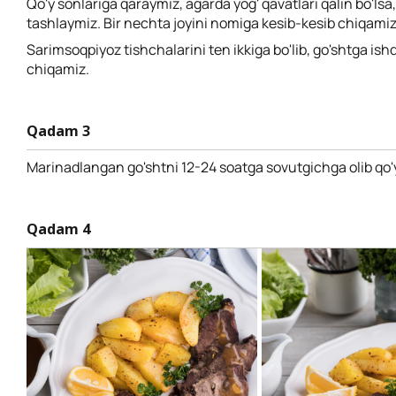
Qo'y sonlariga qaraymiz, agarda yog' qavatlari qalin bo'lsa,
tashlaymiz. Bir nechta joyini nomiga kesib-kesib chiqamiz
Sarimsoqpiyoz tishchalarini ten ikkiga bo'lib, go'shtga ish
chiqamiz.
Qadam 3
Marinadlangan go'shtni 12-24 soatga sovutgichga olib qo'
Qadam 4