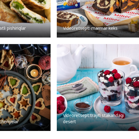
tli pishiriqlar
Videoretsept: marmar keks
Videoretsept:trayfl stakandagi
chenyelar
desert