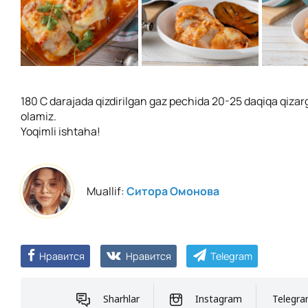
180 C darajada qizdirilgan gaz pechida 20-25 daqiqa qizar
olamiz.
Yoqimli ishtaha!
Muallif:
Ситора Омонова
Нравится
Нравится
Telegram
Sharhlar
Instagram
Telegr