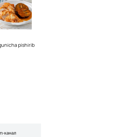
gunicha pishirib
am-канал