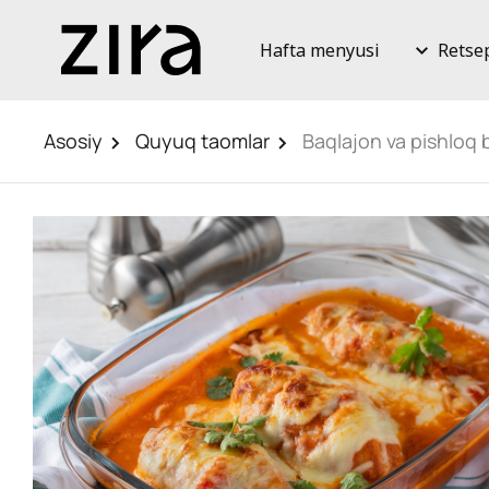
Hafta menyusi
Retse
Asosiy
Quyuq taomlar
Baqlajon va pishloq b