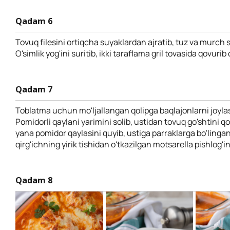
Qadam 6
Tovuq filesini ortiqcha suyaklardan ajratib, tuz va murch
O'simlik yog'ini suritib, ikki taraflama gril tovasida qovurib
Qadam 7
Toblatma uchun mo'ljallangan qolipga baqlajonlarni joyla
Pomidorli qaylani yarimini solib, ustidan tovuq go'shtini q
yana pomidor qaylasini quyib, ustiga parraklarga bo'lingan
qirg'ichning yirik tishidan o'tkazilgan motsarella pishlog'in
Qadam 8