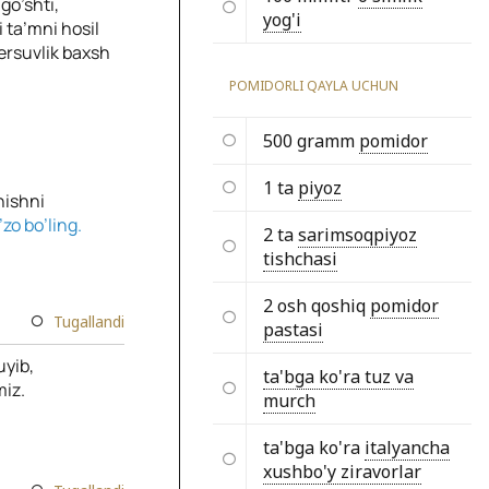
go’shti,
yog'i
 ta’mni hosil
ersuvlik baxsh
POMIDORLI QAYLA UCHUN
500 gramm
pomidor
1 ta
piyoz
hishni
zo bo’ling.
2 ta
sarimsoqpiyoz
tishchasi
2 osh qoshiq
pomidor
Tugallandi
pastasi
uyib,
ta'bga ko'ra tuz va
iz.
murch
ta'bga ko'ra
italyancha
xushbo'y ziravorlar