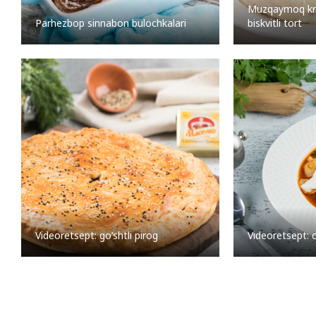
Muzqaymoq kre
Parhezbop sinnabon bulochkalari
biskvitli tort
Videoretsept: go’shtli pirog
Videoretsept: 