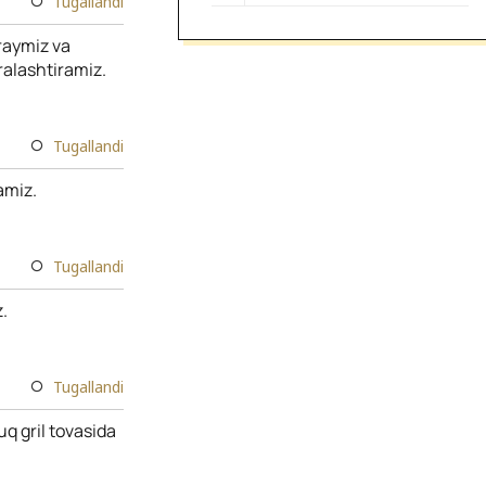
Tugallandi
'raymiz va
ralashtiramiz.
Tugallandi
amiz.
Tugallandi
.
Tugallandi
uq gril tovasida