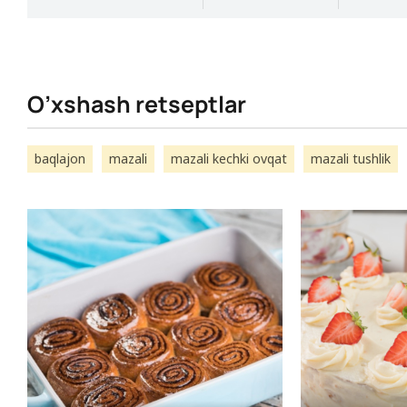
O’xshash retseptlar
baqlajon
mazali
mazali kechki ovqat
mazali tushlik