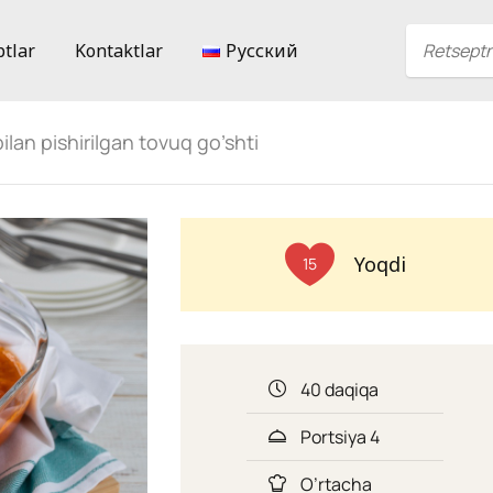
ptlar
Kontaktlar
Русский
ilan pishirilgan tovuq go’shti
Yoqdi
15
40 daqiqa
Portsiya 4
O’rtacha