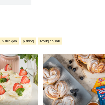
pishirilgan
pishloq
tovuq go'shti