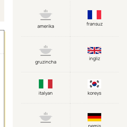
fransuz
amerika
ingliz
gruzincha
italyan
koreys
nemis