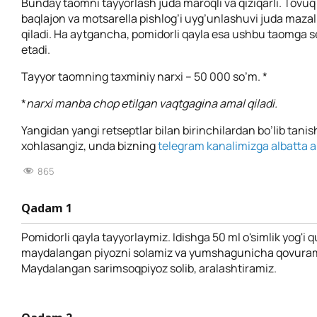
Bunday taomni tayyorlash juda maroqli va qiziqarli. Tovuq 
baqlajon va motsarella pishlog’i uyg’unlashuvi juda mazali
qiladi. Ha aytgancha, pomidorli qayla esa ushbu taomga s
etadi.
Tayyor taomning taxminiy narxi – 50 000 so’m. *
*
narxi manba chop etilgan vaqtgagina amal qiladi.
Yangidan yangi retseptlar bilan birinchilardan bo’lib tanis
xohlasangiz, unda bizning
telegram kanalimizga albatta a’
865
Qadam 1
Pomidorli qayla tayyorlaymiz. Idishga 50 ml o'simlik yog'i q
maydalangan piyozni solamiz va yumshagunicha qovuram
Maydalangan sarimsoqpiyoz solib, aralashtiramiz.