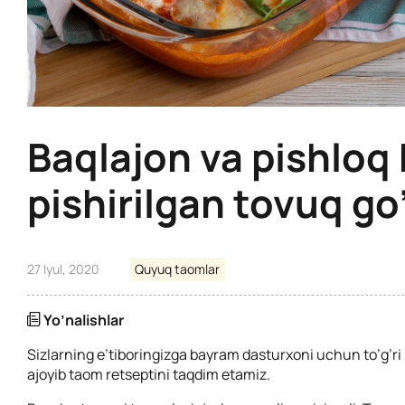
Baqlajon va pishloq 
pishirilgan tovuq go
27 Iyul, 2020
Quyuq taomlar
Yo’nalishlar
Sizlarning e’tiboringizga bayram dasturxoni uchun to’g’ri
ajoyib taom retseptini taqdim etamiz.