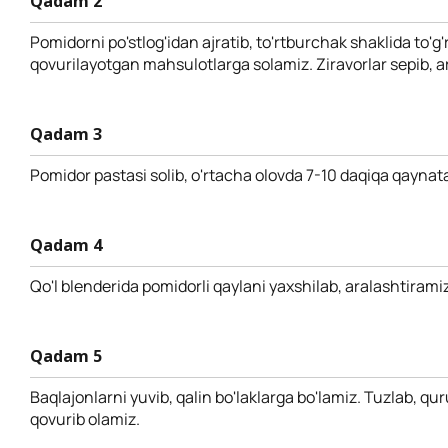
Qadam 2
Pomidorni po'stlog'idan ajratib, to'rtburchak shaklida to'g
qovurilayotgan mahsulotlarga solamiz. Ziravorlar sepib, a
Qadam 3
Pomidor pastasi solib, o'rtacha olovda 7-10 daqiqa qaynat
Qadam 4
Qo'l blenderida pomidorli qaylani yaxshilab, aralashtiramiz
Qadam 5
Baqlajonlarni yuvib, qalin bo'laklarga bo'lamiz. Tuzlab, qur
qovurib olamiz.