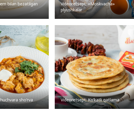
m bilan bezatilgan
Videoretsept: «Moskvacha»
plyushkalar
chuchvara sho’rva
Videoretsept: Ko’katli qatlama