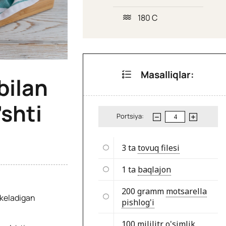
180 C
Masalliqlar:
bilan
’shti
Portsiya:
3 ta
tovuq filesi
1 ta
baqlajon
200 gramm
motsarella
 keladigan
pishlog'i
100 mililitr
o'simlik