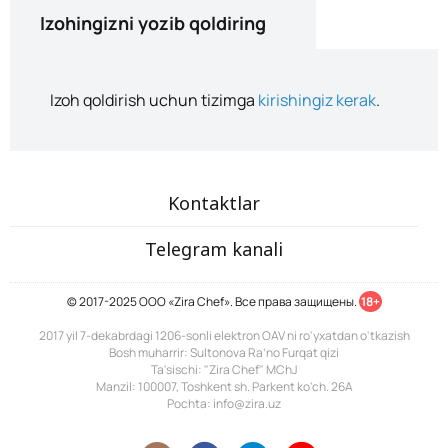
Izohingizni yozib qoldiring
Izoh qoldirish uchun tizimga
kirishingiz kerak
.
Kontaktlar
Telegram kanali
© 2017-2025 ООО «Zira Chef». Все права защищены.
18+
2017 yil 7-dekabrdagi 1206-sonli elektron OAV ni ro'yxatdan o'tkazish
Bosh muharrir: Sultonova Ra’no Furqat qizi
Ta'sischi: "Zira Chef" MChJ
Manzil: 100007, Toshkent sh. Parkent ko'ch. 26A
Pochta: info@zira.uz