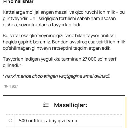
Yo’nalishlar
Kattalarga mo’ljallangan mazali va qizdiruvchi ichimlik – bu
glintveyndir. Uni issiqligida tortilishi sabab ham asosan
qishda, sovuq kunlarda tayyorlaniladi.
Bu safar esa glintveyning qizil vino bilan tayyorlanilishi
haqida gapirib beramiz. Bundan avvalroq esa spirtli ichimlik
qo’shilmagan glintveyn retseptini taqdim etgan edik.
Tayyorlaniladigan yegulikka taxminan 27 000 so’m sarf
qilinadi.*
*
narxi manba chop etilgan vaqtgagina amal qilinadi
.
1 927
Masalliqlar:
500 nillilitr tabiiy
qizil vino