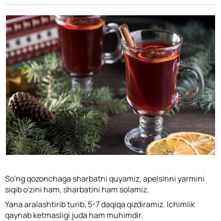
So'ng qozonchaga sharbatni quyamiz, apelsinni yarmini
siqib o'zini ham, sharbatini ham solamiz.
Yana aralashtirib turib, 5-7 daqiqa qizdiramiz. Ichimlik
qaynab ketmasligi juda ham muhimdir.