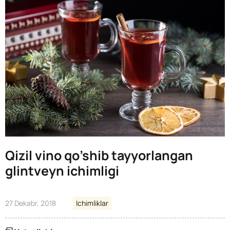
Qizil vino qo’shib tayyorlangan
glintveyn ichimligi
27 Dekabr, 2018
Ichimliklar