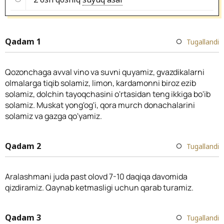
Qadam 1
Tugallandi
Qozonchaga avval vino va suvni quyamiz, gvazdikalarni
olmalarga tiqib solamiz, limon, kardamonni biroz ezib
solamiz, dolchin tayoqchasini o'rtasidan teng ikkiga bo'ib
solamiz. Muskat yong'og'i, qora murch donachalarini
solamiz va gazga qo'yamiz.
Qadam 2
Tugallandi
Aralashmani juda past olovd 7-10 daqiqa davomida
qizdiramiz. Qaynab ketmasligi uchun qarab turamiz.
Qadam 3
Tugallandi