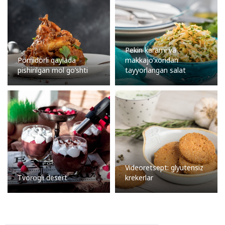
Pekin karami va
Pomidorli qaylada
makkajo’xoridan
pishirilgan mol go’shti
tayyorlangan salat
Videoretsept: glyutensiz
Tvorogli desert
krekerlar