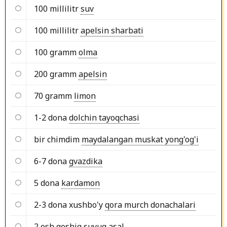
100 millilitr
suv
100 millilitr
apelsin sharbati
100 gramm
olma
200 gramm
apelsin
70 gramm
limon
1-2 dona
dolchin tayoqchasi
bir chimdim
maydalangan muskat yong'og'i
6-7 dona
gvazdika
5 dona
kardamon
2-3 dona xushbo'y
qora murch donachalari
2 osh qoshiq
suyuq asal