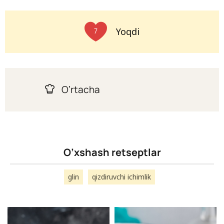
Yoqdi
7
O’rtacha
O’xshash retseptlar
glin
qizdiruvchi ichimlik