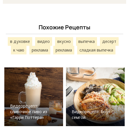
Похожие Рецепты
в духовке
видео
вкусно
выпечка
десерт
к чаю
реклама
реклама
сладкая выпечка
Видеорецепт:
сливочное пиво из
Видеорецепт: боул с
«Гарри Поттера»
семгой