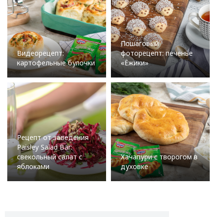
Пошаговый
Видеорецепт:
фоторецепт: печенье
картофельные булочки
«Ёжики»
Рецепт от заведения
Paisley Salad Bar:
свекольный салат с
Хачапури с творогом в
яблоками
духовке