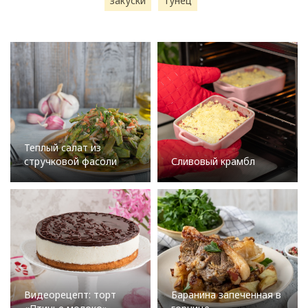
закуски
тунец
Теплый салат из
стручковой фасоли
Сливовый крамбл
Видеорецепт: торт
Баранина запеченная в