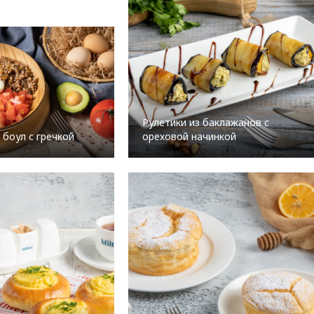
Рулетики из баклажанов с
 боул с гречкой
ореховой начинкой