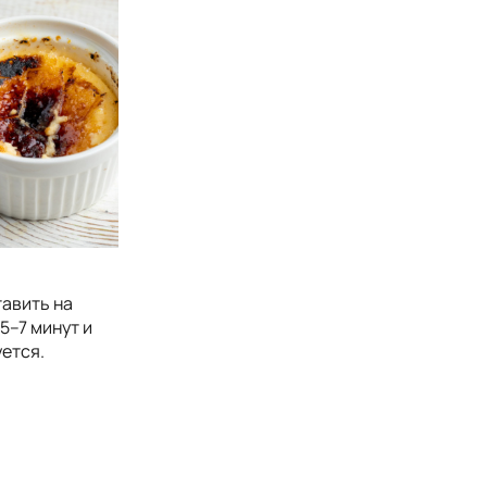
тавить на
5–7 минут и
уется.