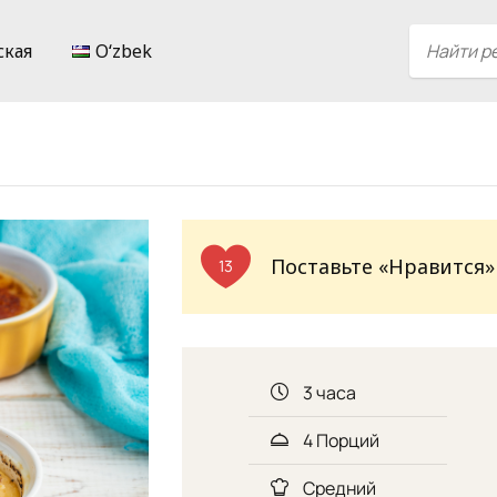
ская
Oʻzbek
Поставьте «Нравится»
13
3 часа
4 Порций
Средний