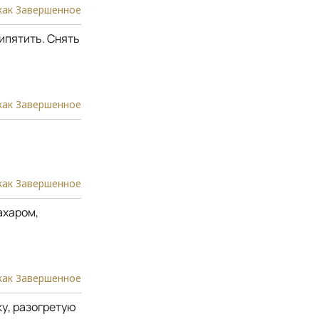
как Завершенное
кипятить. Снять
как Завершенное
как Завершенное
ахаром,
как Завершенное
ку, разогретую