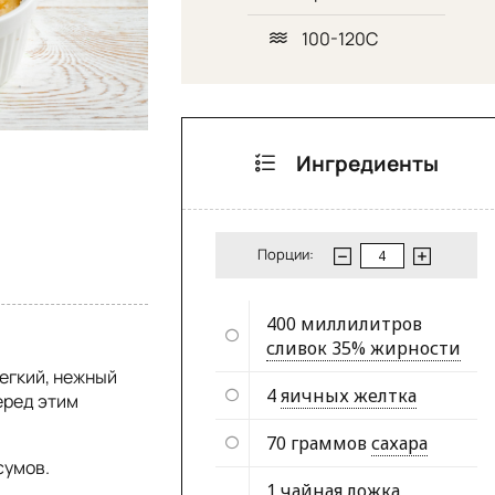
100-120С
Ингредиенты
Порции:
400 миллилитров
сливок 35% жирности
егкий, нежный
4
яичных желтка
еред этим
70 граммов
сахара
сумов.
1 чайная ложка