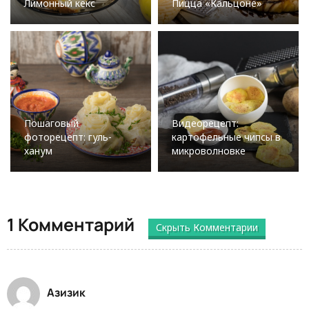
Лимонный кекс
Пицца «Кальцоне»
Пошаговый
Видеорецепт:
фоторецепт: гуль-
картофельные чипсы в
ханум
микроволновке
1 Комментарий
Скрыть Комментарии
Азизик