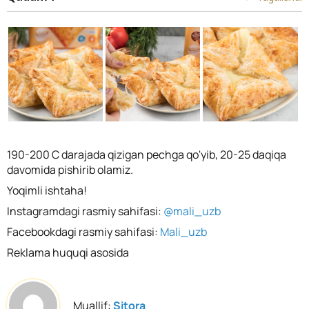
190-200 C darajada qizigan pechga qo'yib, 20-25 daqiqa
davomida pishirib olamiz.
Yoqimli ishtaha!
Instagramdagi rasmiy sahifasi:
@mali_uzb
Facebookdagi rasmiy sahifasi:
Mali_uzb
Reklama huquqi asosida
Muallif:
Sitora