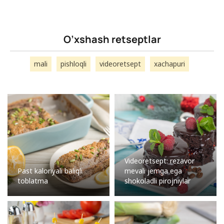
O’xshash retseptlar
mali
pishloqli
videoretsept
xachapuri
Videoretsept: rezavor
Past kaloriyali baliqli
mevali jemga ega
toblatma
shokoladli pirojniylar