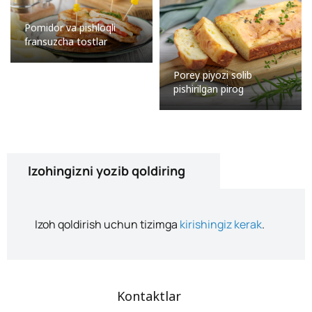
Pomidor va pishloqli
fransuzcha tostlar
Porey piyozi solib
pishirilgan pirog
Izohingizni yozib qoldiring
Izoh qoldirish uchun tizimga
kirishingiz kerak
.
Kontaktlar