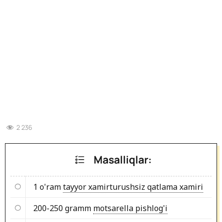
2 236
Masalliqlar:
1 o'ram
tayyor xamirturushsiz qatlama xamiri
200-250 gramm
motsarella pishlog'i