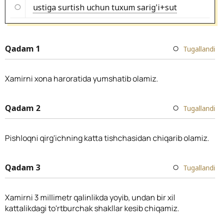
ustiga surtish uchun tuxum sarig'i+sut
Qadam 1
Tugallandi
Xamirni xona haroratida yumshatib olamiz.
Qadam 2
Tugallandi
Pishloqni qirg'ichning katta tishchasidan chiqarib olamiz.
Qadam 3
Tugallandi
Xamirni 3 millimetr qalinlikda yoyib, undan bir xil
kattalikdagi to'rtburchak shakllar kesib chiqamiz.