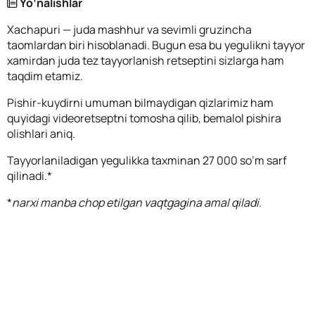
Yo’nalishlar
Xachapuri — juda mashhur va sevimli gruzincha
taomlardan biri hisoblanadi. Bugun esa bu yegulikni tayyor
xamirdan juda tez tayyorlanish retseptini sizlarga ham
taqdim etamiz.
Pishir-kuydirni umuman bilmaydigan qizlarimiz ham
quyidagi videoretseptni tomosha qilib, bemalol pishira
olishlari aniq.
Tayyorlaniladigan yegulikka taxminan 27 000 so’m sarf
qilinadi.*
*
narxi manba chop etilgan vaqtgagina amal qiladi.