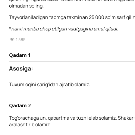
olmadan soling.
Tayyorlaniladigan taomga taxminan 25 000 so’m sarf qilin
*
narxi manba chop etilgan vaqtgagina amal qiladi.
1 585
Qadam 1
Asosiga:
Tuxum oqini sarig'idan ajratib olamiz.
Qadam 2
Tog'orachaga un, qabartma va tuzni elab solamiz. Shakar u
aralashtirib olamiz.