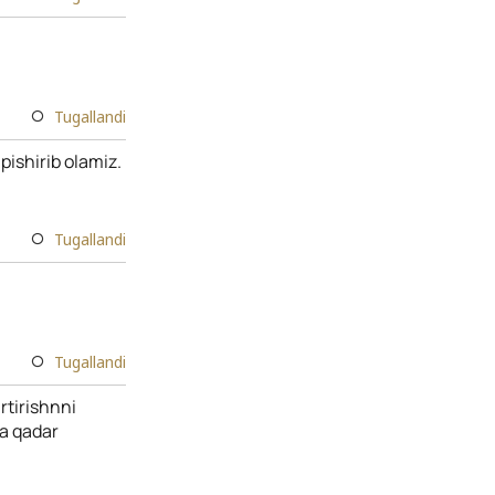
Tugallandi
ishirib olamiz.
Tugallandi
Tugallandi
rtirishnni
ga qadar