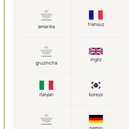
fransuz
amerika
ingliz
gruzincha
italyan
koreys
nemis