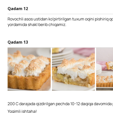
Qadam 12
Rovochli asos ustidan ko'pirtirilgan tuxum oqini pishiriq 
yordamida shakl berib chiqamiz.
Qadam 13
200 C darajada qizdirilgan pechda 10-12 daqiqa davomida p
Yoqimli ishtaha!