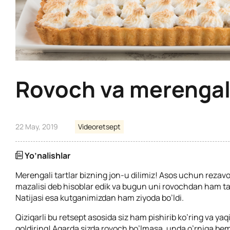
Rovoch va merengali
22 May, 2019
Videoretsept
Yo’nalishlar
Merengali tartlar bizning jon-u dilimiz! Asos uchun rezav
mazalisi deb hisoblar edik va bugun uni rovochdan ham tay
Natijasi esa kutganimizdan ham ziyoda bo’ldi.
Qiziqarli bu retsept asosida siz ham pishirib ko’ring va yaqi
qoldiring! Agarda sizda rovoch bo’lmasa, unda o’rniga be