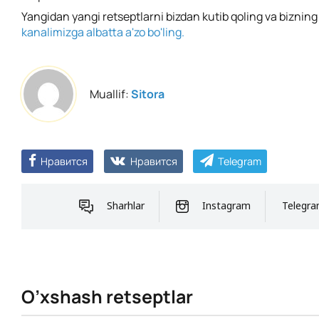
Yangidan yangi retseptlarni bizdan kutib qoling va biznin
kanalimizga albatta a'zo bo'ling.
Muallif:
Sitora
Нравится
Нравится
Telegram
Sharhlar
Instagram
Telegr
O’xshash retseptlar