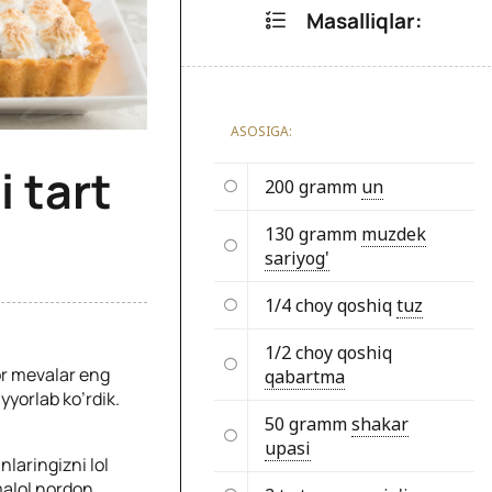
Masalliqlar:
ASOSIGA:
 tart
200 gramm
un
130 gramm
muzdek
sariyog'
1/4 choy qoshiq
tuz
1/2 choy qoshiq
or mevalar eng
qabartma
yorlab ko’rdik.
50 gramm
shakar
upasi
nlaringizni lol
malol nordon