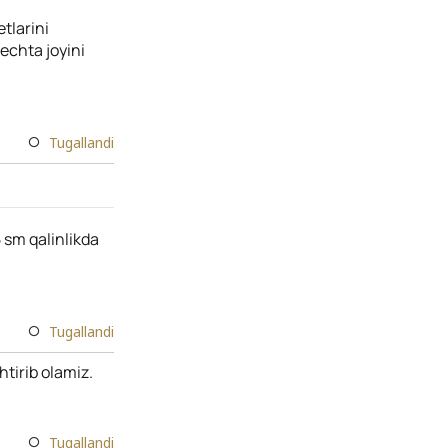
tlarini
nechta joyini
Tugallandi
 sm qalinlikda
Tugallandi
tirib olamiz.
Tugallandi