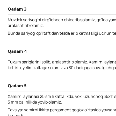
Qadam 3
Muzdek sariyog'ni qirg'ichdan chiqarib solamiz, qo'lda yax
aralashtirib olamiz.
Bunda sariyog' qo'l taftidan tezda erib ketmasligi uchun te
Qadam 4
Tuxum sariqlarini solib, aralashtirib olamiz. Xamirni ayla
keltirib, yelim xaltaga solamiz va 30 daqiqaga sovutgichga
Qadam 5
Xamirni aylanasi 25 sm li kattalikda, yoki uzunchoq 35х11 s
3 mm qalinlikda yoyib olamiz.
Tavsiya: xamirni ikkita pergament qog'oz o'rtasida yoysan
kechadi.