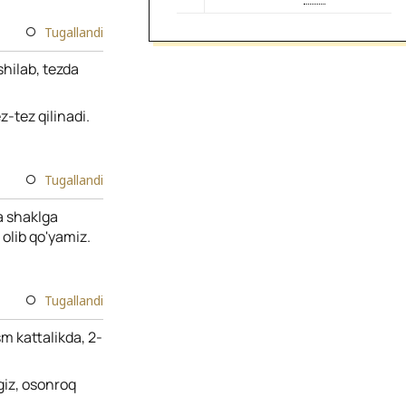
Tugallandi
shilab, tezda
z-tez qilinadi.
Tugallandi
na shaklga
 olib qo'yamiz.
Tugallandi
m kattalikda, 2-
giz, osonroq