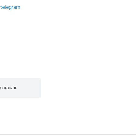
g
telegram
am-канал