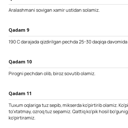
Aralashmani sovigan xamir ustidan solamiz.
Qadam 9
190 C darajada qizdirilgan pechda 25-30 daqiqa davomida p
Qadam 10
Pirogni pechdan olib, biroz sovutib olamiz.
Qadam 11
Tuxum oqlariga tuz sepib, mikserda ko'pirtirib olamiz. Ko'pi
to'xtatmay, ozroq tuz sepamiz. Qattiq ko'pik hosil bo'guni
ko'pirtiramiz.