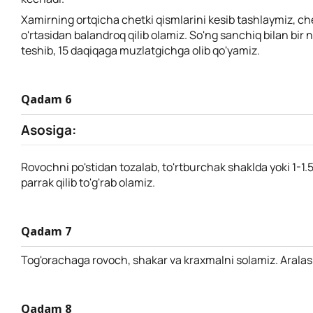
Xamirning ortqicha chetki qismlarini kesib tashlaymiz, che
o'rtasidan balandroq qilib olamiz. So'ng sanchiq bilan bir 
teshib, 15 daqiqaga muzlatgichga olib qo'yamiz.
Qadam 6
Asosiga:
Rovochni po'stidan tozalab, to'rtburchak shaklda yoki 1-1.5
parrak qilib to'g'rab olamiz.
Qadam 7
Tog'orachaga rovoch, shakar va kraxmalni solamiz. Aralash
Qadam 8