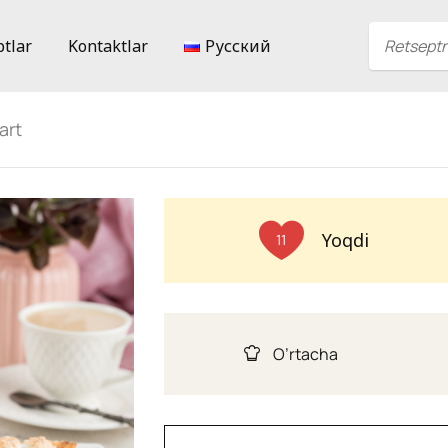
ptlar
Kontaktlar
Русский
art
Yoqdi
11
O’rtacha