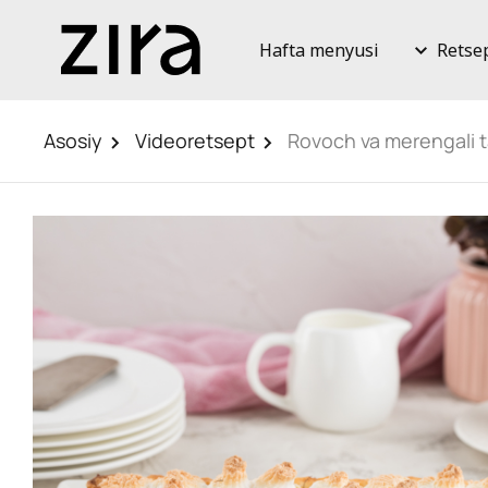
Hafta menyusi
Retse
Asosiy
Videoretsept
Rovoch va merengali t