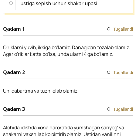
ustiga sepish uchun
shakar upasi
Qadam 1
Tugallandi
O'riklarni yuvib, ikkiga bo'lamiz. Danagidan tozalab olamiz.
Agar o'riklar katta bo'lsa, unda ularni 4 ga bo'lamiz.
Qadam 2
Tugallandi
Un, qabartma va tuzni elab olamiz.
Qadam 3
Tugallandi
Alohida idishda xona haroratida yumshagan sariyog' va
shakarni yaxshilab ko'pirtirib olamiz. Ustidan vanilinni