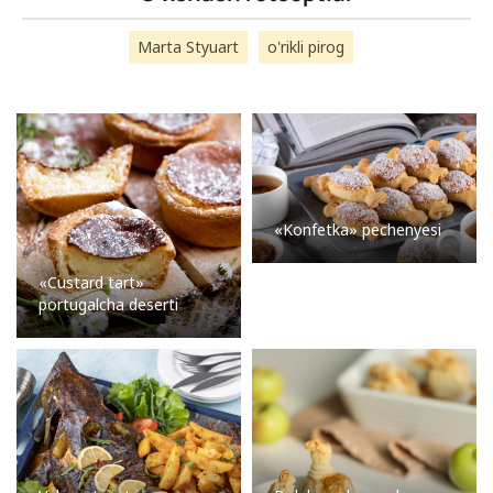
Marta Styuart
o'rikli pirog
«Konfetka» pechenyesi
«Custard tart»
portugalcha deserti