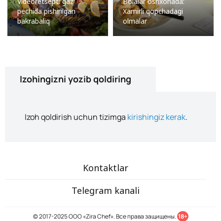
Videoretsept: gaz
Bolalar oshxonada:
pechida pishirilgan
Xamirli qopchadagi
bakrabaliq
olmalar
Izohingizni yozib qoldiring
Izoh qoldirish uchun tizimga
kirishingiz kerak
.
Kontaktlar
Telegram kanali
© 2017-2025 ООО «Zira Chef». Все права защищены.
18+