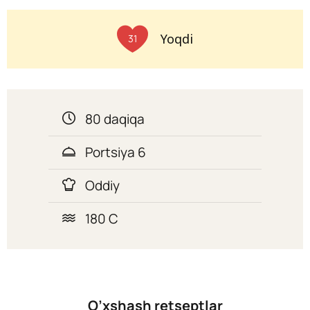
Yoqdi
31
80 daqiqa
Portsiya 6
Oddiy
180 C
O’xshash retseptlar