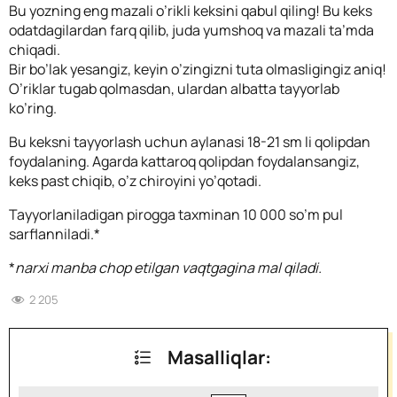
Bu yozning eng mazali o’rikli keksini qabul qiling! Bu keks
odatdagilardan farq qilib, juda yumshoq va mazali ta’mda
chiqadi.
Bir bo’lak yesangiz, keyin o’zingizni tuta olmasligingiz aniq!
O’riklar tugab qolmasdan, ulardan albatta tayyorlab
ko’ring.
Bu keksni tayyorlash uchun aylanasi 18-21 sm li qolipdan
foydalaning. Agarda kattaroq qolipdan foydalansangiz,
keks past chiqib, o’z chiroyini yo’qotadi.
Tayyorlaniladigan pirogga taxminan 10 000 so’m pul
sarflanniladi.*
*
narxi manba chop etilgan vaqtgagina mal qiladi.
2 205
Masalliqlar: