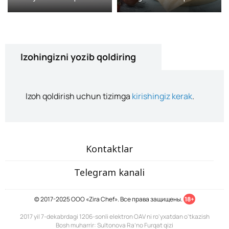
Izohingizni yozib qoldiring
Izoh qoldirish uchun tizimga
kirishingiz kerak
.
Kontaktlar
Telegram kanali
© 2017-2025 ООО «Zira Chef». Все права защищены.
18+
2017 yil 7-dekabrdagi 1206-sonli elektron OAV ni ro'yxatdan o'tkazish
Bosh muharrir: Sultonova Ra’no Furqat qizi