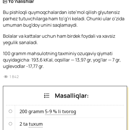
Yo’nalishlar
Bu pishloqli quymoqchalardan iste’mol qilish glyutensiz
parhez tutuvchilarga ham to’g’ri keladi. Chunki ular o’zida
umuman bug’doy unini saqlamaydi.
Bolalar va kattalar uchun ham birdek foydali va xavsiz
yegulik sanaladi.
100 gramm mahsulotning taxminiy ozuqaviy qiymati
quyidagicha: 193,6 kKal, oqsillar — 13,97 gr, yog’lar — 7 gr,
uglevodlar -17,77 gr.
1 842
Masalliqlar:
200 gramm
5-9 % li tvorog
2 ta
tuxum