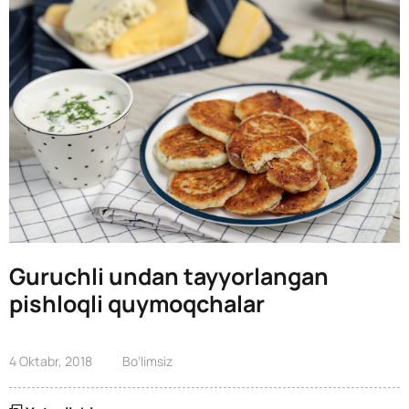
Guruchli undan tayyorlangan
pishloqli quymoqchalar
4 Oktabr, 2018
Bo'limsiz