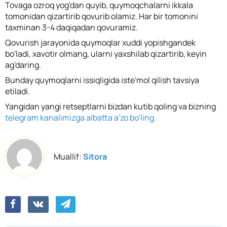
Tovaga ozroq yog'dan quyib, quymoqchalarni ikkala
tomonidan qizartirib qovurib olamiz. Har bir tomonini
taxminan 3-4 daqiqadan qovuramiz.
Qovurish jarayonida quymoqlar xuddi yopishgandek
bo'ladi, xavotir olmang, ularni yaxshilab qizartirib, keyin
ag'daring.
Bunday quymoqlarni issiqligida iste'mol qilish tavsiya
etiladi.
Yangidan yangi retseptlarni bizdan kutib qoling va bizning
telegram kanalimizga albatta a'zo bo'ling.
Muallif:
Sitora