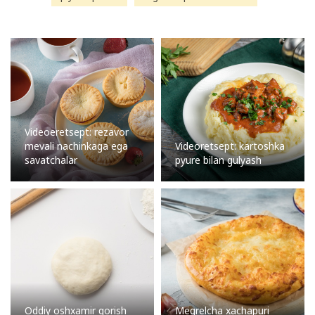
Videoeretsept: rezavor
mevali nachinkaga ega
Videoretsept: kartoshka
savatchalar
pyure bilan gulyash
Oddiy oshxamir qorish
Megrelcha xachapuri