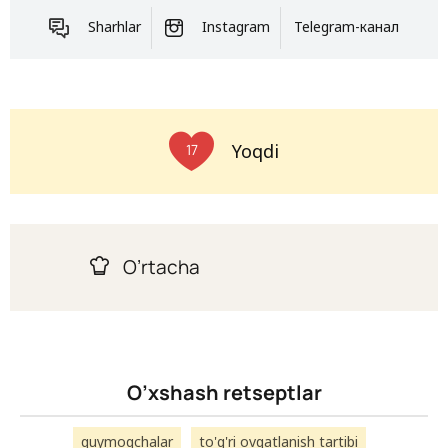
Sharhlar
Instagram
Telegram-канал
Yoqdi
17
O’rtacha
O’xshash retseptlar
quymoqchalar
to'g'ri ovqatlanish tartibi