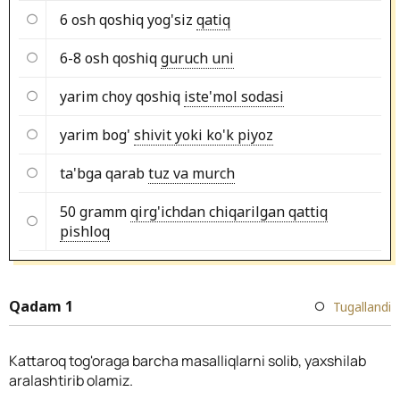
6 osh qoshiq yog'siz
qatiq
6-8 osh qoshiq
guruch uni
yarim choy qoshiq
iste'mol sodasi
yarim bog'
shivit yoki ko'k piyoz
ta'bga qarab
tuz va murch
50 gramm
qirg'ichdan chiqarilgan qattiq
pishloq
Qadam 1
Tugallandi
Kattaroq tog'oraga barcha masalliqlarni solib, yaxshilab
aralashtirib olamiz.