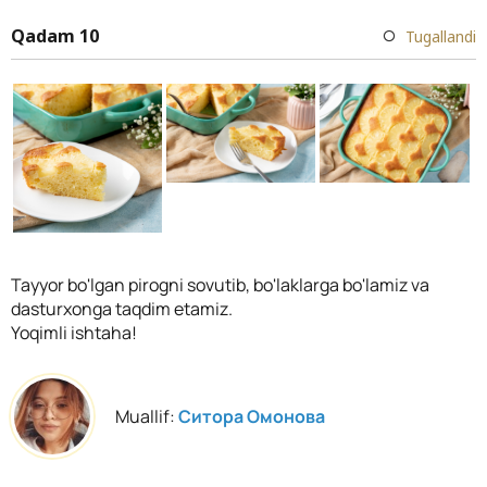
Qadam 10
Tugallandi
Tayyor bo'lgan pirogni sovutib, bo'laklarga bo'lamiz va
dasturxonga taqdim etamiz.
Yoqimli ishtaha!
Muallif:
Ситора Омонова