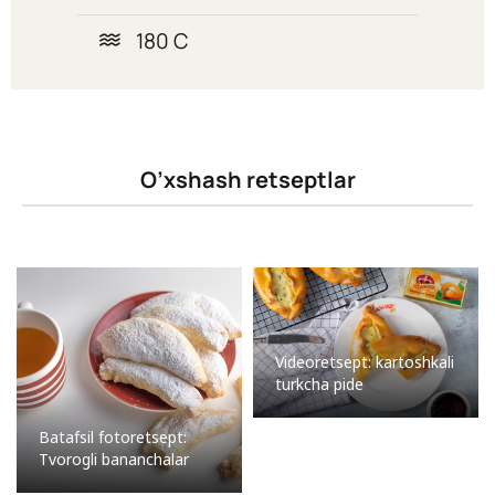
180 C
O’xshash retseptlar
Videoretsept: kartoshkali
turkcha pide
Batafsil fotoretsept:
Tvorogli bananchalar