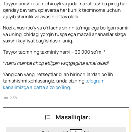
Tayyorlanishi oson, chiroyli va juda mazali ushbu pirog har
qanday bayram, qolaversa har kunlik taomnoma uchun
ajoyib shirinlik vazivasini o’tay oladi.
Nozik, xushbo’y va o’rtacha shirin ta’mga ega bo’lgan xamir
va uning ichidagi yorqin tusga ega mazali ananaslar sizga
yaxshi kayfiyat bag’ishlashi aniq.
Tayyor taomning taxminiy narxi – 30 000 so’m. *
*
narxi manba chop etilgan vaqtgagina amal qiladi.
Yangidan yangi retseptlar bilan birinchilardan bo’lib
tanishishni xohlasangiz, unda bizning
telegram
kanalimizga albatta a’zo bo’ling.
2 381
Masalliqlar: