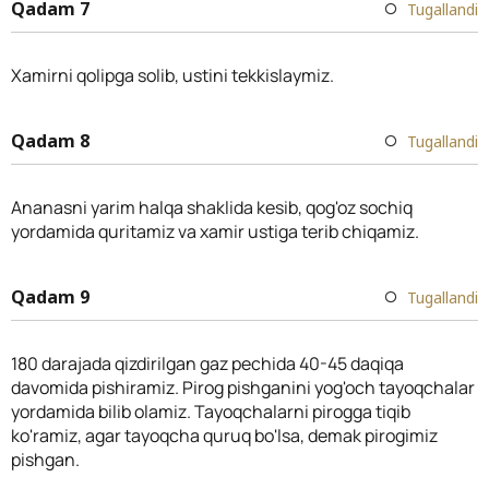
Qadam 7
Tugallandi
Xamirni qolipga solib, ustini tekkislaymiz.
Qadam 8
Tugallandi
Ananasni yarim halqa shaklida kesib, qog'oz sochiq
yordamida quritamiz va xamir ustiga terib chiqamiz.
Qadam 9
Tugallandi
180 darajada qizdirilgan gaz pechida 40-45 daqiqa
davomida pishiramiz. Pirog pishganini yog'och tayoqchalar
yordamida bilib olamiz. Tayoqchalarni pirogga tiqib
ko'ramiz, agar tayoqcha quruq bo'lsa, demak pirogimiz
pishgan.