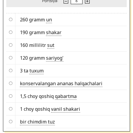
Portsiya:
260 gramm
un
190 gramm
shakar
160 millilitr
sut
120 gramm
sariyog'
3 ta
tuxum
konservalangan ananas halqachalari
1,5 choy qoshiq
qabartma
1 choy qoshiq
vanil shakari
bir chimdim tuz