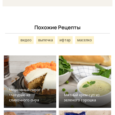
Похожие Рецепты
видео
выпечка
ифтар
маселко
Морковный пирог с
глазурью из
Мятный крем-суп из
сливочного сыра
зеленого горошка