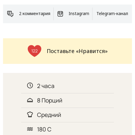
2 комментария
Instagram
Telegram-канал
Поставьте «Нравится»
122
2 часа
8 Порций
Средний
180 С