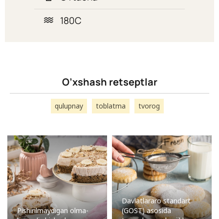
180C
O’xshash retseptlar
qulupnay
toblatma
tvorog
Davlatlararo standart
Pishirilmaydigan olma-
(GOST) asosida