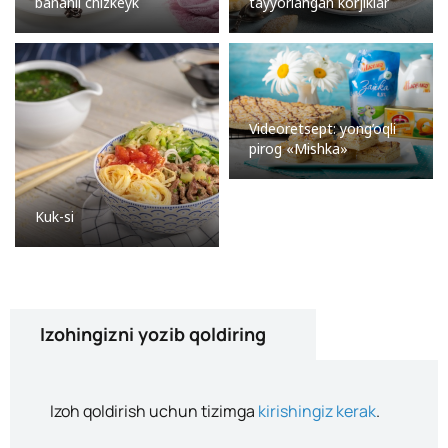
bananli chizkeyk
tayyorlangan korjiklar
Videoretsept: yong’oqli
pirog «Mishka»
Kuk-si
Izohingizni yozib qoldiring
Izoh qoldirish uchun tizimga
kirishingiz kerak
.