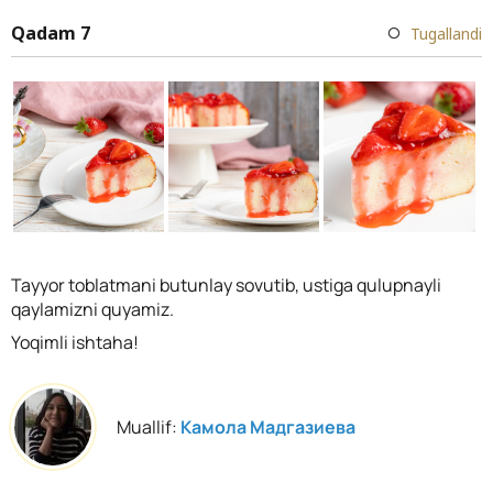
Qadam 7
Tugallandi
Tayyor toblatmani butunlay sovutib, ustiga qulupnayli
qaylamizni quyamiz.
Yoqimli ishtaha!
Muallif:
Камола Мадгазиева