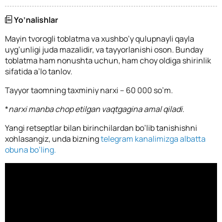
Yo’nalishlar
Mayin tvorogli toblatma va xushbo’y qulupnayli qayla
uyg’unligi juda mazalidir, va tayyorlanishi oson. Bunday
toblatma ham nonushta uchun, ham choy oldiga shirinlik
sifatida a’lo tanlov.
Tayyor taomning taxminiy narxi – 60 000 so’m.
*
narxi manba chop etilgan vaqtgagina amal qiladi.
Yangi retseptlar bilan birinchilardan bo’lib tanishishni
xohlasangiz, unda bizning
telegram kanalimizga albatta
obuna bo’ling.