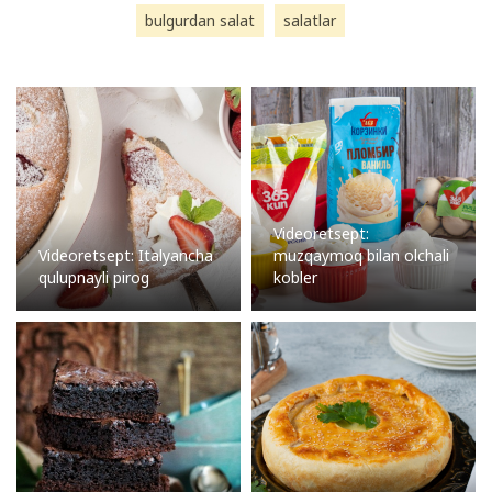
bulgurdan salat
salatlar
Videoretsept:
Videoretsept: Italyancha
muzqaymoq bilan olchali
qulupnayli pirog
kobler