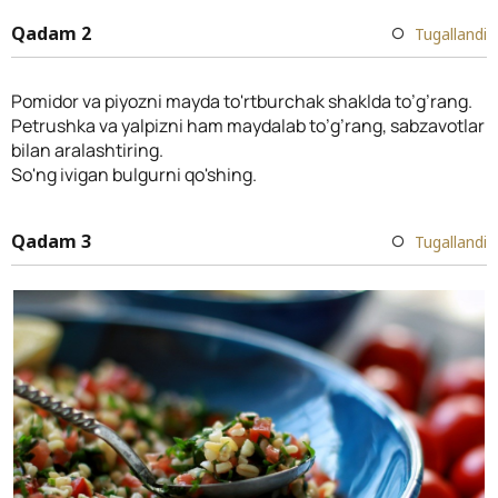
Qadam 2
Tugallandi
Pomidor va piyozni mayda to'rtburchak shaklda to’g’rang.
Petrushka va yalpizni ham maydalab to’g’rang, sabzavotlar
bilan aralashtiring.
So'ng ivigan bulgurni qo'shing.
Qadam 3
Tugallandi