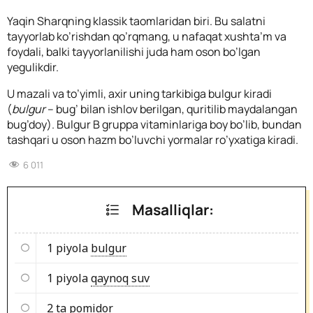
Yaqin Sharqning klassik taomlaridan biri. Bu salatni
tayyorlab ko’rishdan qo’rqmang, u nafaqat xushta’m va
foydali, balki tayyorlanilishi juda ham oson bo’lgan
yegulikdir.
U mazali va to’yimli, axir uning tarkibiga bulgur kiradi
(
bulgur
– bug’ bilan ishlov berilgan, quritilib maydalangan
bug’doy). Bulgur B gruppa vitaminlariga boy bo’lib, bundan
tashqari u oson hazm bo’luvchi yormalar ro’yxatiga kiradi.
6 011
Masalliqlar:
1 piyola
bulgur
1 piyola
qaynoq suv
2 ta
pomidor