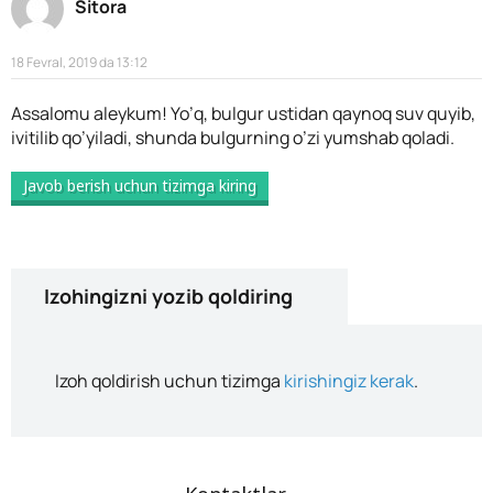
Sitora
18 Fevral, 2019 da 13:12
Assalomu aleykum! Yo’q, bulgur ustidan qaynoq suv quyib,
ivitilib qo’yiladi, shunda bulgurning o’zi yumshab qoladi.
Javob berish uchun tizimga kiring
Izohingizni yozib qoldiring
Izoh qoldirish uchun tizimga
kirishingiz kerak
.