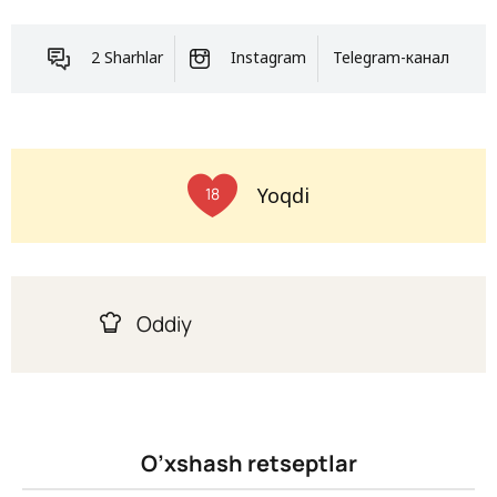
2 Sharhlar
Instagram
Telegram-канал
Yoqdi
18
Oddiy
O’xshash retseptlar