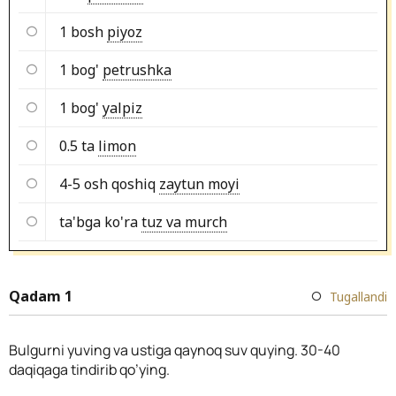
1 bosh
piyoz
1 bog'
petrushka
1 bog'
yalpiz
0.5 ta
limon
4-5 osh qoshiq
zaytun moyi
ta'bga ko'ra
tuz va murch
Qadam 1
Tugallandi
Bulgurni yuving va ustiga qaynoq suv quying. 30-40
daqiqaga tindirib qo’ying.