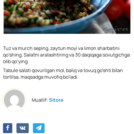
Tuz va murch seping, zaytun moyi va limon sharbatini
qo’shing. Salatni aralashtiring va 30 daqiqaga sovutgichga
olib qo’ying.
Tabule salati qovurilgan mol, baliq va tovuq go'shti bilan
tortilsa, maqsadga muvofiq bo'ladi.
Muallif:
Sitora