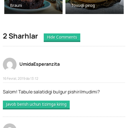
Brauni
Tovuqli pirog
2 Sharhlar
Hide Comments
UmidaEsperanzita
16 Fevral, 2019 da 13:12
Salom! Tabule salatidigi bulgur pishirilmudimi?
Javob berish uchun tizimga kiring