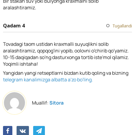
Bir stakan suv yoki bulyonga kraxmalni solib
aralashtiramiz.
Qadam 4
Tugallandi
Tovadagi taom ustidan kraxmalli suyuqlikni solib
aralashtiramiz, qopqog'ini yopib, oolovni o'chirib qo'yamiz.
10-15 daqiqadan so'ng dasturxonga tortib iste'mol qilamiz.
Yoqimli ishtaha!
Yangidan yangi retseptlarni bizdan kutib qoling va bizning
telegram kanalimizga albatta a'zo bo'ling.
Muallif:
Sitora