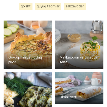
go'sht
quyuq taomlar
sabzavotlar
Qovoqchali usti ochiq
Makkajo’xori va pishloqli
pirog
salat
Olmali vertuta