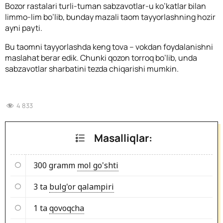
Bozor rastalari turli-tuman sabzavotlar-u ko’katlar bilan
limmo-lim bo’lib, bunday mazali taom tayyorlashning hozir
ayni payti.
Bu taomni tayyorlashda keng tova – vokdan foydalanishni
maslahat berar edik. Chunki qozon torroq bo’lib, unda
sabzavotlar sharbatini tezda chiqarishi mumkin.
4 833
Masalliqlar:
300 gramm
mol go'shti
3 ta
bulg'or qalampiri
1 ta
qovoqcha