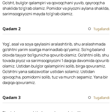
Go'sht, bulg'or qalampiri va qovoqchani yuvib, qayroqcha
shaklida to'g'rab olamiz. Pomidor va piyozni aylana shaklda,
sarimsoqpiyozni mayda to'g'rab olamiz.
Qadam 2
Tugallandi
Yog', asal va soya qaylasini aralashtirib, shu aralashmada
go'shtni yarim soatga marinadlab qo'yamiz. So'ng baland
olovda tayyor bo'lgunicha qovurib olamiz. Go'shtni olib, shu
tovada piyoz va sarimsoqpiyozni 1 daqiqa davomida qovurib
olamiz. Ustidan bulg'or qalampirini solib, birga qovuramiz.
Go'shtni yana sabzavotlar ustidan solamiz. Ustidan
qovoqcha, pomidorni solib, tuz va murch sepamiz. Yana bir
daqiqa qovuramiz.
Qadam 3
Tugallandi