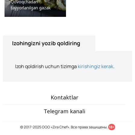
Qovoqchadan
tayyorlanilgan gazak
Izohingizni yozib qoldiring
Izoh qoldirish uchun tizimga
kirishingiz kerak
.
Kontaktlar
Telegram kanali
© 2017-2025 ООО «Zira Chef». Все права защищены.
18+