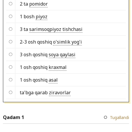
2 ta
pomidor
1 bosh
piyoz
3 ta
sarimsoqpiyoz tishchasi
2-3 osh qoshiq
o'simlik yog'i
3 osh qoshiq
soya qaylasi
1 osh qoshiq
kraxmal
1 osh qoshiq
asal
ta'bga qarab
ziravorlar
Qadam 1
Tugallandi