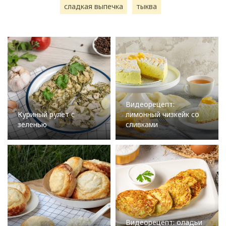
сладкая выпечка
тыква
Видеорецепт:
Куриный рулет с
лимонный чизкейк со
зеленью
сливками
Видеорецепт: оладьи