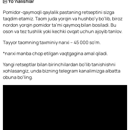
Yo’nalishlar
Pomidor-qaymoqli qaylalik pastaning retseptini sizga
taqdim etamiz. Taom juda yorqin va hushbo’y bo’lib, biroz
nordon yorqin pomidor ta’mi qaymoq bilan bosiladi. Bu
oson va tez tushlik yoki kechki ovqat uchun ajoyib tanlov.
Tayyor taomning taxminiy narxi – 45 000 so’m.
*narxi manba chop etilgan vaqtgagina amal qiladi.
Yangi retseptlar bilan birinchilardan bo’lib tanishishni
xohlasangiz, unda bizning telegram kanalimizga albatta
obuna bo’ling.