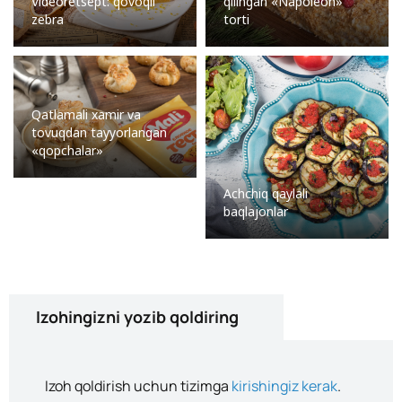
Videoretsept: qovoqli
qilingan «Napoleon»
zebra
torti
Qatlamali xamir va
tovuqdan tayyorlangan
«qopchalar»
Achchiq qaylali
baqlajonlar
Izohingizni yozib qoldiring
Izoh qoldirish uchun tizimga
kirishingiz kerak
.