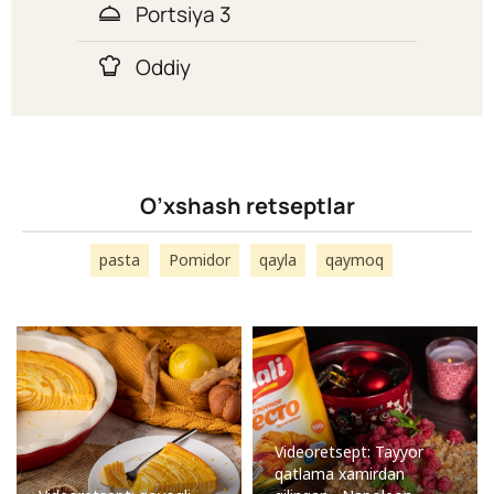
Portsiya 3
Oddiy
O’xshash retseptlar
pasta
Pomidor
qayla
qaymoq
Videoretsept: Tayyor
qatlama xamirdan