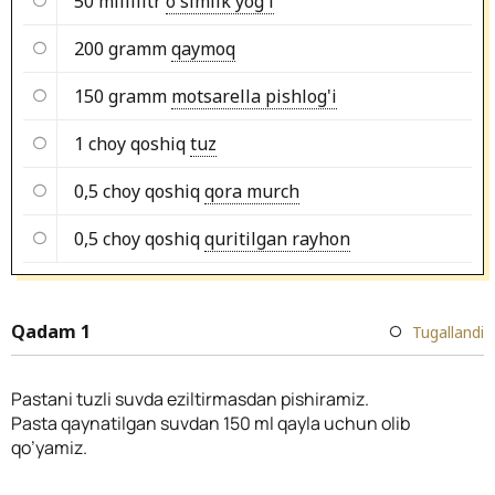
50 millilitr
o'simlik yog'i
200 gramm
qaymoq
150 gramm
motsarella pishlog'i
1 choy qoshiq
tuz
0,5 choy qoshiq
qora murch
0,5 choy qoshiq
quritilgan rayhon
Qadam 1
Tugallandi
Pastani tuzli suvda eziltirmasdan pishiramiz.
Pasta qaynatilgan suvdan 150 ml qayla uchun olib
qo’yamiz.