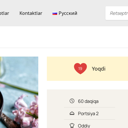
ptlar
Kontaktlar
Русский
Yoqdi
19
60 daqiqa
Portsiya 2
Oddiy