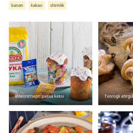
banan
kakao
shirinlik
Videoretsept: pasxa keksi
Tvorogli atirg