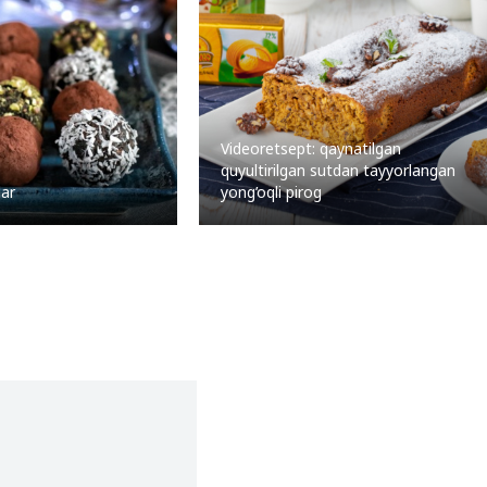
Videoretsept: qaynatilgan
quyultirilgan sutdan tayyorlangan
lar
yong’oqli pirog