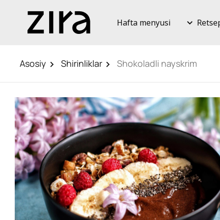
Hafta menyusi
Retse
Asosiy
Shirinliklar
Shokoladli nayskrim