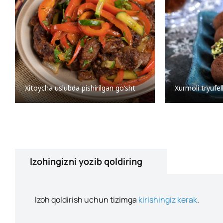
Xitoycha uslubda pishirilgan go’sht
Xurmoli tryufel
Izohingizni yozib qoldiring
Izoh qoldirish uchun tizimga
kirishingiz kerak
.