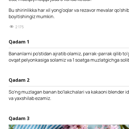
Bu shirinlikka har xil yong’oqlar va rezavor mevalar qo’shib
boyitishingiz mumkin.
2 175
Qadam 1
Bananlarni po'stidan ajratib olamiz, parrak-parrak qilib to'g
ovqat pelyonkasiga solamiz va 1 soatga muzlatgichga soli
Qadam 2
So'ng muzlagan banan bo'lakchalari va kakaoni blender id
va yaxshilab ezamiz.
Qadam 3