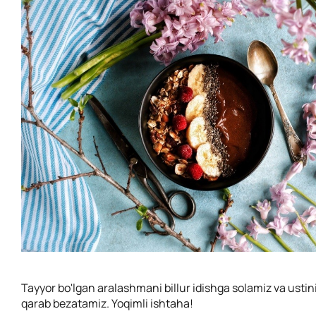
Tayyor bo'lgan aralashmani billur idishga solamiz va ustin
qarab bezatamiz. Yoqimli ishtaha!