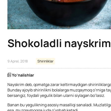
Shokoladli nayskrim
9 Aprel, 2018
Shirinliklar
Yo’nalishlar
Nayskrim deb, qomatga zarar keltirmaydigan shirinliklarga 
Bunday ajoyib shirinlikni bolalarga muzqaymoq o’rniga ta
bersangiz, foydali yegulik bilan ularni siylagan bo’lasiz.
Banan bu yegulikning asosiy masalliqi sanaladi. Muzlatil
esa, muzqaymoqqa juda o’xshab ketadi.