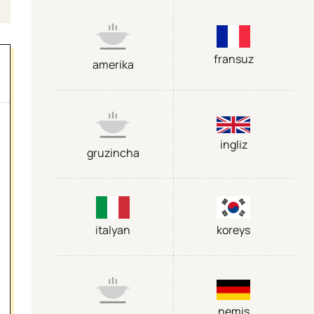
fransuz
amerika
ingliz
gruzincha
italyan
koreys
nemis