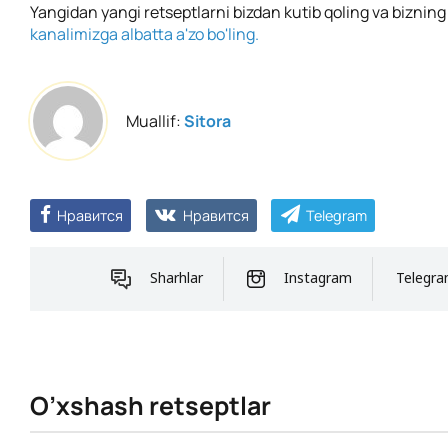
Yangidan yangi retseptlarni bizdan kutib qoling va biznin
kanalimizga albatta a'zo bo'ling.
Muallif:
Sitora
Нравится
Нравится
Telegram
Sharhlar
Instagram
Telegr
O’xshash retseptlar