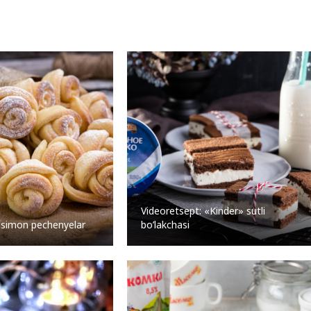
Videoretsept: «Kinder» sutli
ulsimon pechenyelar
bo’lakchasi