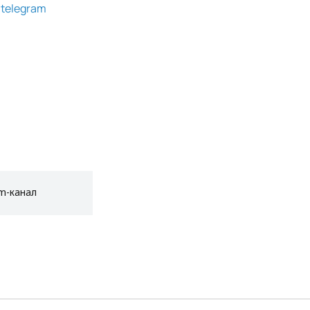
g
telegram
am-канал