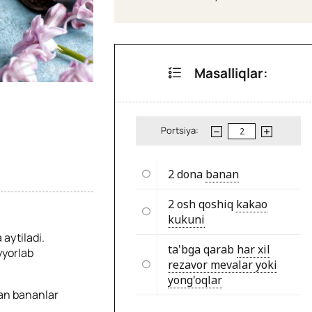
Masalliqlar:
Portsiya:
2 dona
banan
2 osh qoshiq
kakao
kukuni
aytiladi.
ta'bga qarab
har xil
yyorlab
rezavor mevalar yoki
yong'oqlar
gan bananlar