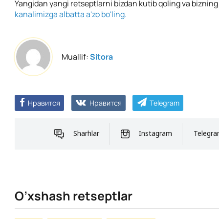
Yangidan yangi retseptlarni bizdan kutib qoling va biznin
kanalimizga albatta a'zo bo'ling.
Muallif:
Sitora
Нравится
Нравится
Telegram
Sharhlar
Instagram
Telegr
O’xshash retseptlar