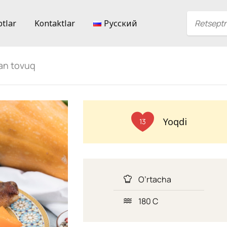
ptlar
Kontaktlar
Русский
gan tovuq
Yoqdi
13
O’rtacha
180 C