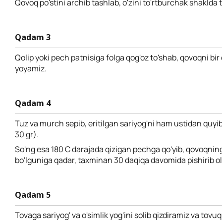
Qovoq po'stini archib tashlab, o'zini to'rtburchak shaklda t
Qadam 3
Qolip yoki pech patnisiga folga qog'oz to'shab, qovoqni bir 
yoyamiz.
Qadam 4
Tuz va murch sepib, eritilgan sariyog'ni ham ustidan quyi
30 gr).
So'ng esa 180 C darajada qizigan pechga qo'yib, qovoqnin
bo'lguniga qadar, taxminan 30 daqiqa davomida pishirib o
Qadam 5
Tovaga sariyog' va o'simlik yog'ini solib qizdiramiz va tovu