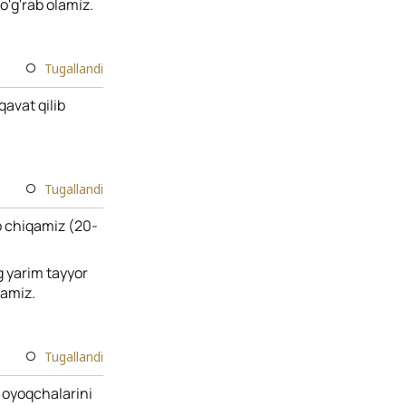
o'g'rab olamiz.
Tugallandi
qavat qilib
Tugallandi
b chiqamiz (20-
g yarim tayyor
lamiz.
Tugallandi
q oyoqchalarini