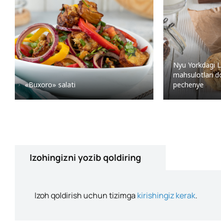
Nyu Yorkdagi 
mahsulotlari d
«Buxoro» salati
pechenye
Izohingizni yozib qoldiring
Izoh qoldirish uchun tizimga
kirishingiz kerak
.