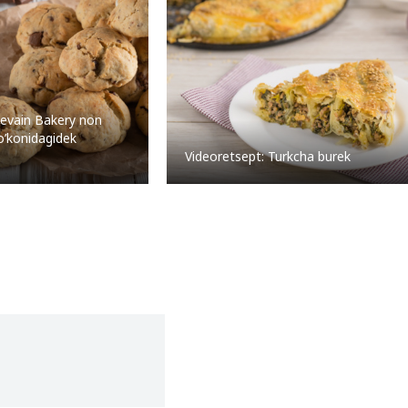
Levain Bakery non
o’konidagidek
Videoretsept: Turkcha burek