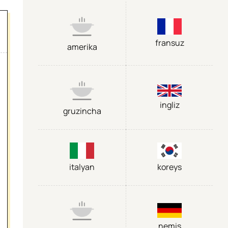
fransuz
amerika
ingliz
gruzincha
italyan
koreys
nemis