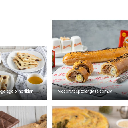
a ega blinchiklar
Videoretsept:dangasa somsa