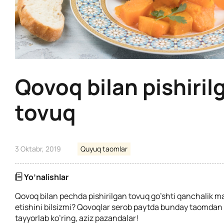
Qovoq bilan pishiril
tovuq
3 Oktabr, 2019
Quyuq taomlar
Yo’nalishlar
Qovoq bilan pechda pishirilgan tovuq go’shti qanchalik ma
etishini bilsizmi? Qovoqlar serob paytda bunday taomdan 
tayyorlab ko’ring, aziz pazandalar!