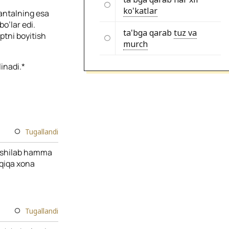
ko'katlar
xantalning esa
’lar edi.
ta'bga qarab
tuz va
ptni boyitish
murch
inadi.*
Tugallandi
axshilab hamma
aqiqa xona
Tugallandi