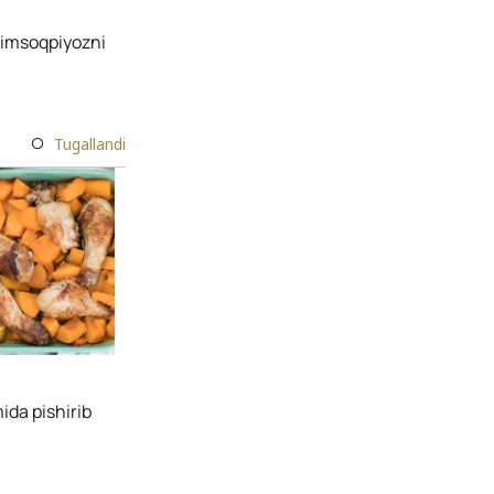
rimsoqpiyozni
Tugallandi
ida pishirib