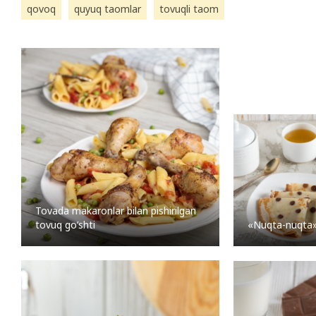
qovoq
quyuq taomlar
tovuqli taom
Tovada makaronlar bilan pishirilgan
«Nuqta-nuqta»g
tovuq go’shti