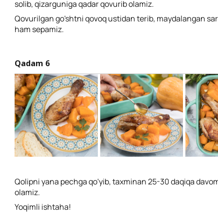
solib, qizarguniga qadar qovurib olamiz.
Qovurilgan go'shtni qovoq ustidan terib, maydalangan sa
ham sepamiz.
Qadam 6
Qolipni yana pechga qo'yib, taxminan 25-30 daqiqa davom
olamiz.
Yoqimli ishtaha!