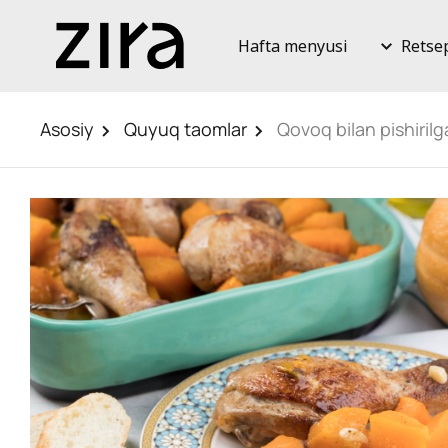
Hafta menyusi
Retse
Asosiy
Quyuq taomlar
Qovoq bilan pishiril