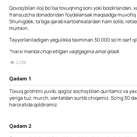
Qovoq bilan iloji bo’lsa tovuqning soni yoki boldirlaridan, 
fransuzcha donadoridan foydalansak maqsadga muvofiq bo
Shunigdek, ta’bga qarab kartoshkalardan ham solib, retse
mumkin.
Tayyorlaniladigan yegulikka taxminan 30 000 so’m sarf qil
*narxi manba chop etilgan vaqtgagina amal qiladi.
2 238
Qadam 1
Tovuq go'shtini yuvib, qog'oz sochiq bilan quritamiz va y
yeriga tuz, murch, xantaldan surtib chiqamiz. So'ng 30 d
haroratida qoldiramiz.
Qadam 2