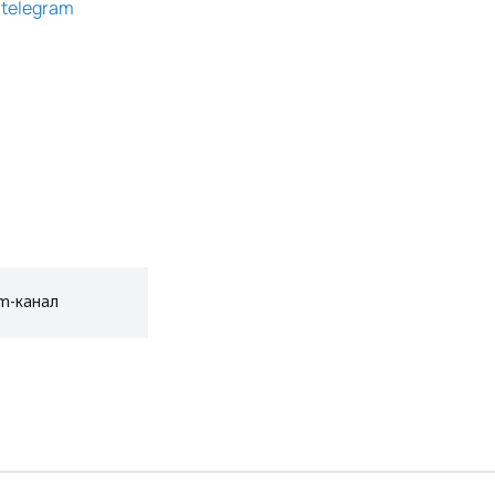
g
telegram
am-канал