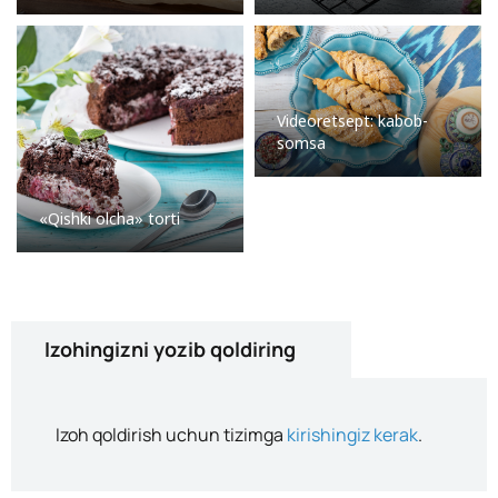
Videoretsept: kabob-
somsa
«Qishki olcha» torti
Izohingizni yozib qoldiring
Izoh qoldirish uchun tizimga
kirishingiz kerak
.