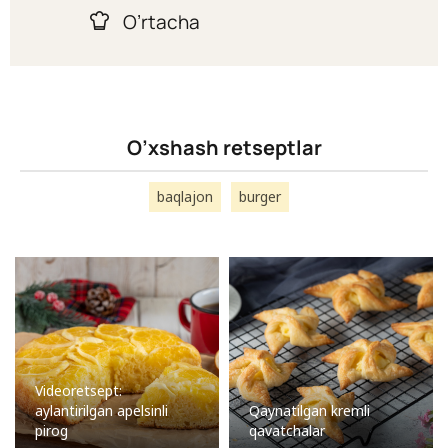
O’rtacha
O’xshash retseptlar
baqlajon
burger
Videoretsept:
aylantirilgan apelsinli
Qaynatilgan kremli
pirog
qavatchalar