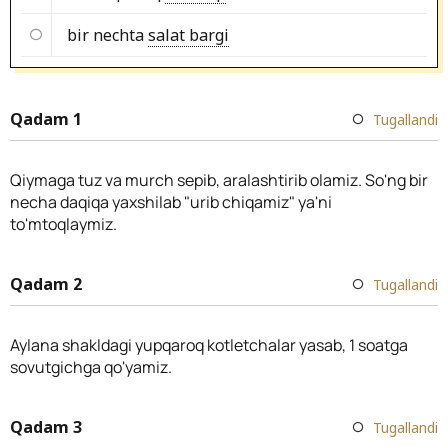
bir nechta
salat bargi
Qadam 1
Tugallandi
Qiymaga tuz va murch sepib, aralashtirib olamiz. So'ng bir
necha daqiqa yaxshilab "urib chiqamiz" ya'ni
to'mtoqlaymiz.
Qadam 2
Tugallandi
Aylana shakldagi yupqaroq kotletchalar yasab, 1 soatga
sovutgichga qo'yamiz.
Qadam 3
Tugallandi