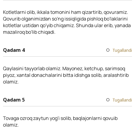
Kotletlarni olib, ikkala tomonini ham qizartirib, qovuramiz.
Qovurib olganimizdan so'ng issiqligida pishloq bo'laklarini
kotletlar ustidan qo'yib chiqamiz. Shunda ular erib, yanada
mazaliroq bo'lib chiqadi.
Qadam 4
Tugallandi
Qaylasini tayyorlab olamiz. Mayonez, ketchup, sarimsoq
piyoz, xantal donachalarini bitta idishga solib, aralashtirib
olamiz.
Qadam 5
Tugallandi
Tovaga ozroq zaytun yog'i solib, baqlajonlarni qovuib
olamiz.