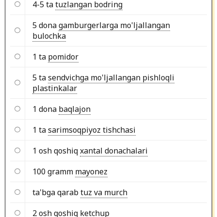
4-5 ta
tuzlangan bodring
5 dona
gamburgerlarga mo'ljallangan
bulochka
1 ta
pomidor
5 ta
sendvichga mo'ljallangan pishloqli
plastinkalar
1 dona
baqlajon
1 ta
sarimsoqpiyoz tishchasi
1 osh qoshiq
xantal donachalari
100 gramm
mayonez
ta'bga qarab
tuz va murch
2 osh qoshiq
ketchup