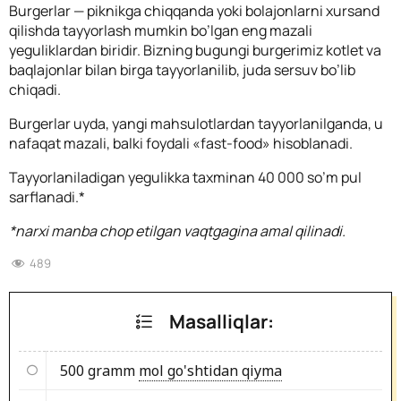
Burgerlar — piknikga chiqqanda yoki bolajonlarni xursand
qilishda tayyorlash mumkin bo’lgan eng mazali
yeguliklardan biridir. Bizning bugungi burgerimiz kotlet va
baqlajonlar bilan birga tayyorlanilib, juda sersuv bo’lib
chiqadi.
Burgerlar uyda, yangi mahsulotlardan tayyorlanilganda, u
nafaqat mazali, balki foydali «fast-food» hisoblanadi.
Tayyorlaniladigan yegulikka taxminan 40 000 so’m pul
sarflanadi.*
*narxi manba chop etilgan vaqtgagina amal qilinadi.
489
Masalliqlar:
500 gramm
mol go'shtidan qiyma