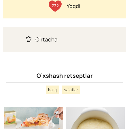
Yoqdi
232
O’rtacha
O’xshash retseptlar
baliq
salatlar