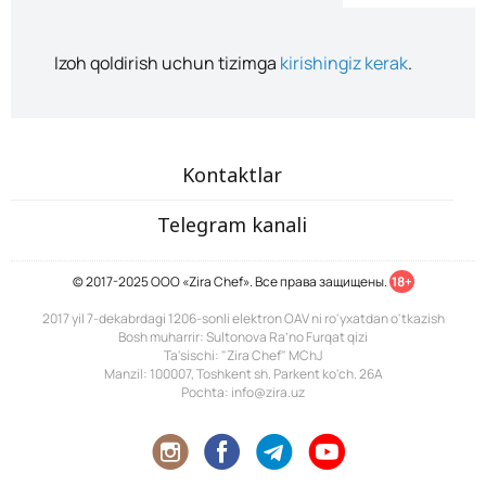
Izoh qoldirish uchun tizimga
kirishingiz kerak
.
Kontaktlar
Telegram kanali
© 2017-2025 ООО «Zira Chef». Все права защищены.
18+
2017 yil 7-dekabrdagi 1206-sonli elektron OAV ni ro'yxatdan o'tkazish
Bosh muharrir: Sultonova Ra’no Furqat qizi
Ta'sischi: "Zira Chef" MChJ
Manzil: 100007, Toshkent sh. Parkent ko'ch. 26A
Pochta: info@zira.uz