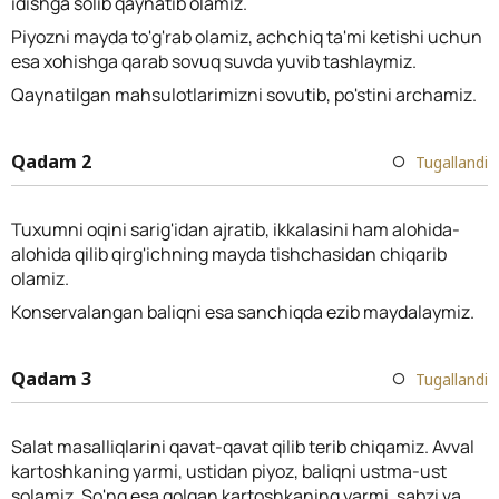
idishga solib qaynatib olamiz.
Piyozni mayda to'g'rab olamiz, achchiq ta'mi ketishi uchun
esa xohishga qarab sovuq suvda yuvib tashlaymiz.
Qaynatilgan mahsulotlarimizni sovutib, po'stini archamiz.
Qadam 2
Tugallandi
Tuxumni oqini sarig'idan ajratib, ikkalasini ham alohida-
alohida qilib qirg'ichning mayda tishchasidan chiqarib
olamiz.
Konservalangan baliqni esa sanchiqda ezib maydalaymiz.
Qadam 3
Tugallandi
Salat masalliqlarini qavat-qavat qilib terib chiqamiz. Avval
kartoshkaning yarmi, ustidan piyoz, baliqni ustma-ust
solamiz. So'ng esa qolgan kartoshkaning yarmi, sabzi va