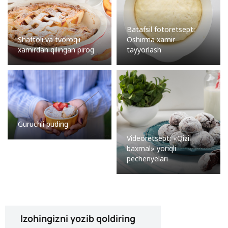
Batafsil fotoretsept:
Shaftoli va tvorogli
Oshirma xamir
xamirdan qilingan pirog
tayyorlash
Guruchli puding
Videoretsept: «Qizil
baxmal» yoriqli
pechenyelari
Izohingizni yozib qoldiring