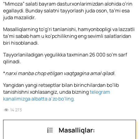
“Mimoza” salati bayram dasturxonlarimizdan alohida o’rin
egallaydi. Bunday salatni tayyorlash juda oson, ta’mi esa
juda mazalidir.
Masalliqlarning to’g’ri tanlanishi, hamyonbopligi va lazzatli
ta’mi sabab ham u ko’pchilikning eng sevimli salatlaridan
biri hisoblanadi.
Tayyorlaniladigan yegulikka taxminan 26 000 so’m sarf
qilinadi.
*
narxi manba chop etilgan vaqtgagina amal qiladi.
Yangidan yangi retseptlar bilan birinchilardan bo’lib
tanishishni xohlasangiz, unda bizning
telegram
kanalimizga albatta a’zo bo’ling.
14 273
Masalliqlar: