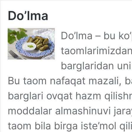
Do’lma
Do’lma – bu ko’
taomlarimizdan 
barglaridan uni
Bu taom nafaqat mazali, bal
barglari ovqat hazm qilish
moddalar almashinuvi jaray
taom bila birga iste’mol q