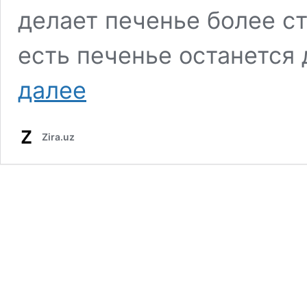
делает печенье более с
есть печенье останетс
далее
Zira.uz