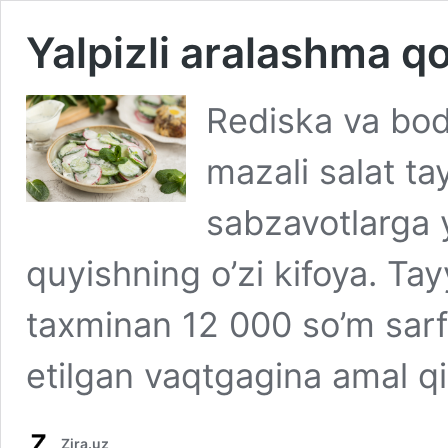
Yalpizli aralashma qo
Rediska va bod
mazali salat t
sabzavotlarga 
quyishning o’zi kifoya. Ta
taxminan 12 000 so’m sarf
etilgan vaqtgagina amal qi
Zira.uz