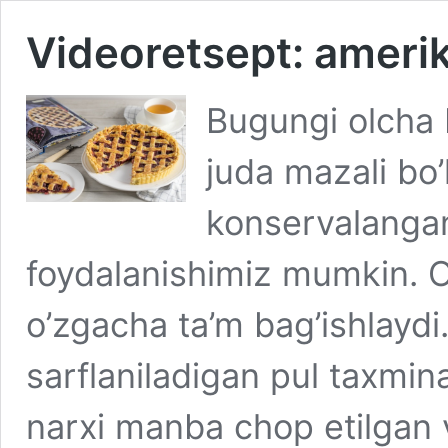
Videoretsept: amerik
Bugungi olcha b
juda mazali bo’
konservalangan
foydalanishimiz mumkin. O
o’zgacha ta’m bag’ishlaydi.
sarflaniladigan pul taxmi
narxi manba chop etilgan 