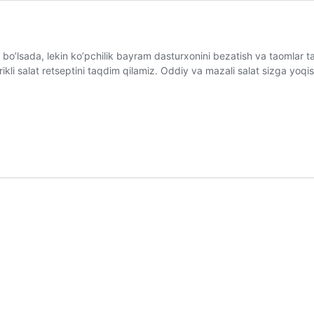
o’lsada, lekin ko’pchilik bayram dasturxonini bezatish va taomlar ta
li salat retseptini taqdim qilamiz. Oddiy va mazali salat sizga yoqis