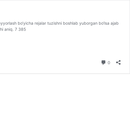
yyorlash bo‘yicha rejalar tuzishni boshlab yuborgan bo‘lsa ajab
hi aniq. 7 385
0