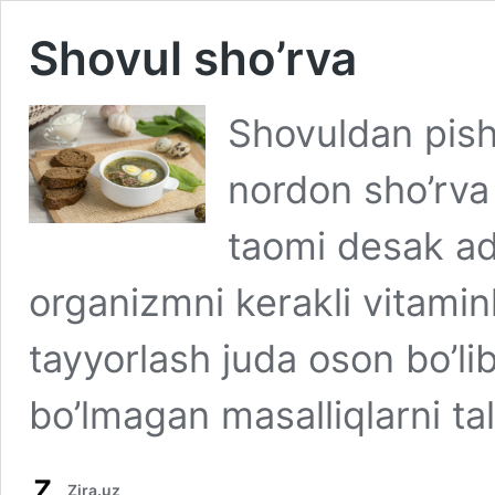
Shovul sho’rva
Shovuldan pishi
nordon sho’rva 
taomi desak a
organizmni kerakli vitaminl
tayyorlash juda oson bo’li
bo’lmagan masalliqlarni tal
Zira.uz