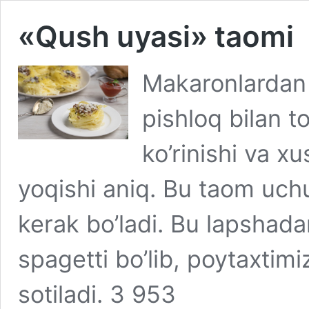
«Qush uyasi» taomi
Makaronlardan 
pishloq bilan t
ko’rinishi va xu
yoqishi aniq. Bu taom uch
kerak bo’ladi. Bu lapshada
spagetti bo’lib, poytaxti
sotiladi. 3 953