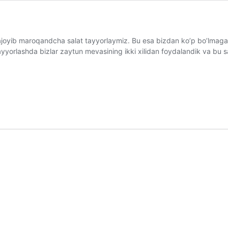
ajoyib maroqandcha salat tayyorlaymiz. Bu esa bizdan ko’p bo’lmaga
i tayyorlashda bizlar zaytun mevasining ikki xilidan foydalandik va bu