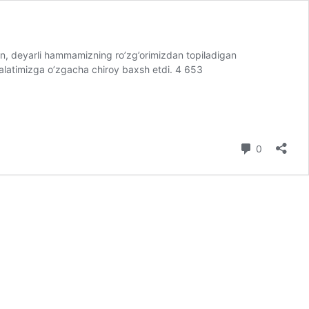
n, deyarli hammamizning ro’zg’orimizdan topiladigan
 salatimizga o’zgacha chiroy baxsh etdi. 4 653
0