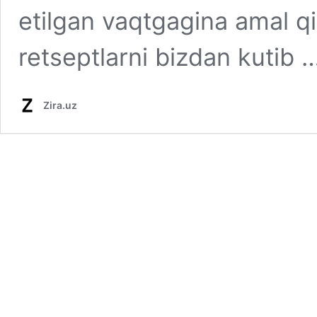
etilgan vaqtgagina amal q
retseptlarni bizdan kutib 
Zira.uz