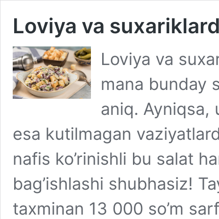
Loviya va suxariklard
Loviya va suxar
mana bunday sa
aniq. Ayniqsa, 
esa kutilmagan vaziyatlarda
nafis ko’rinishli bu salat
bag’ishlashi shubhasiz! Ta
taxminan 13 000 so’m sarf