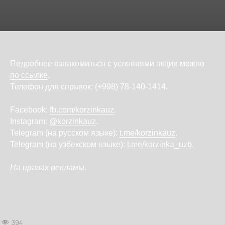
Подробнее ознакомиться с условиями акции можно
по ссылке
.
Телефон для справок: (+998) 78-140-1414.
Facebook:
fb.com/korzinkauz
.
Instagram:
@korzinkauz
.
Telegram (на русском языке):
t.me/korzinkauz
.
Telegram (на узбекском языке):
t.me/korzinka_uzb
.
На правах рекламы.
394