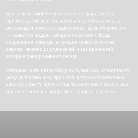
Книга «Кто такой Пластикакл?» создана, чтобы
привить детям чувство заботы о своей планете, а
реализация проекта поддерживает цель «Корзинки»
— развитие подрастающего поколения. Ведь
сохранение природы и лучшее качество жизни
зависит именно от родителей, и тех ценностей,
которые они прививают детям.
Автором книги стала Мадина Муминова, известная по
ряду авторских шоу-проектов, детских спектаклей и
киносценариев. Идея написать историю о маленьких
героях появилась во время ее работы с детьми.